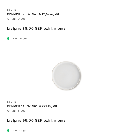
XANTIA
DENVER tallrik flat Ø 17,5cm, Vit
ART.NR
31098
Listpris
88,00 SEK
exkl. moms
1108
I lager
XANTIA
DENVER tallrik flat Ø 22cm, Vit
ART.NR
31097
Listpris
99,00 SEK
exkl. moms
1330
I lager