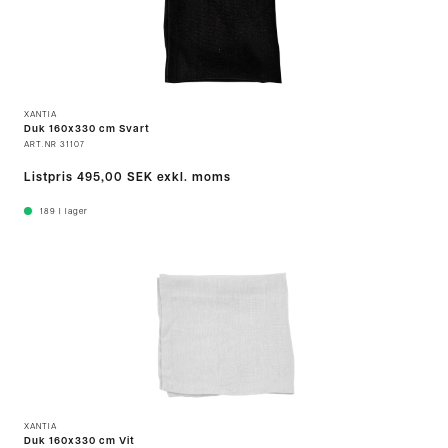
XANTIA
Duk 160x330 cm Svart
ART.NR
31107
Listpris
495,00 SEK
exkl. moms
189
I lager
XANTIA
Duk 160x330 cm Vit