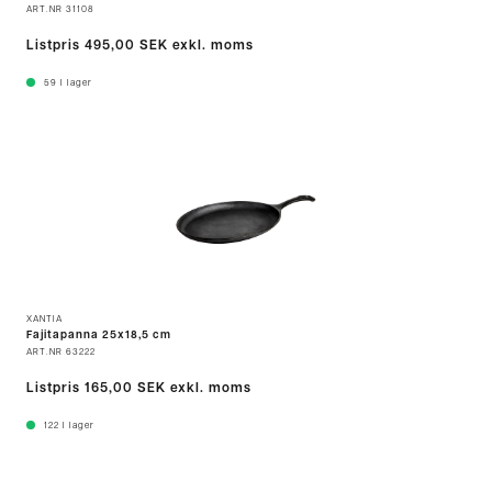
ART.NR
31108
Listpris
495,00 SEK
exkl. moms
59
I lager
XANTIA
Fajitapanna 25x18,5 cm
ART.NR
63222
Listpris
165,00 SEK
exkl. moms
122
I lager