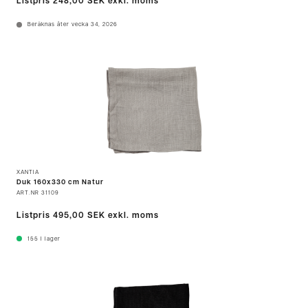
Listpris
248,00 SEK
exkl. moms
Beräknas åter vecka 34, 2026
XANTIA
Duk 160x330 cm Natur
ART.NR
31109
Listpris
495,00 SEK
exkl. moms
155
I lager