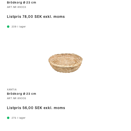
Brödkorg Ø 23 cm
ART.NR
89003
Listpris
78,00 SEK
exkl. moms
209
I lager
XANTIA
Brödkorg Ø 23 cm
ART.NR
89005
Listpris
56,00 SEK
exkl. moms
275
I lager