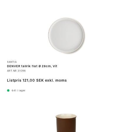
XANTIA
DENVER tallrik flat Ø 28cm, Vit
ART.NR
31096
Listpris
121,00 SEK
exkl. moms
641
I lager