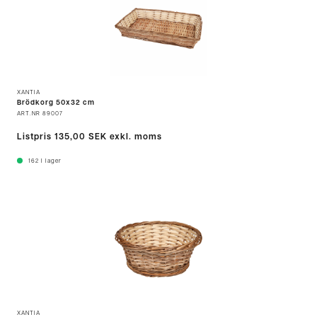
XANTIA
Brödkorg 50x32 cm
ART.NR
89007
Listpris
135,00 SEK
exkl. moms
162
I lager
XANTIA