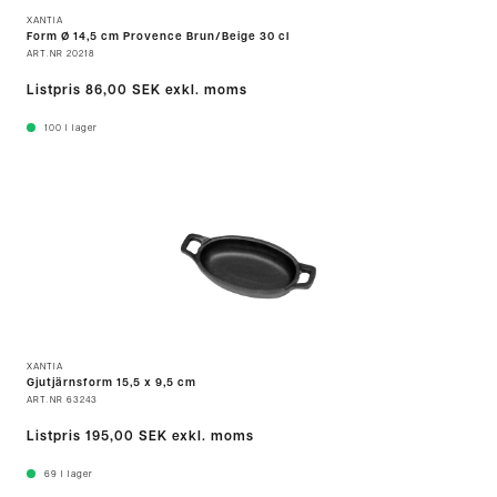
XANTIA
Form Ø 14,5 cm Provence Brun/Beige 30 cl
ART.NR
20218
Listpris
86,00 SEK
exkl. moms
100
I lager
XANTIA
Gjutjärnsform 15,5 x 9,5 cm
ART.NR
63243
Listpris
195,00 SEK
exkl. moms
69
I lager