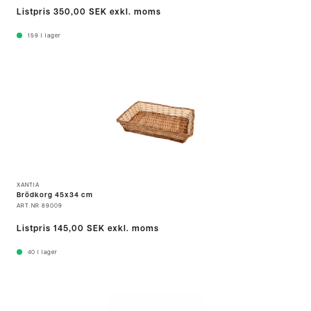
Listpris
350,00 SEK
exkl. moms
159
I lager
XANTIA
Brödkorg 45x34 cm
ART.NR
89009
Listpris
145,00 SEK
exkl. moms
40
I lager