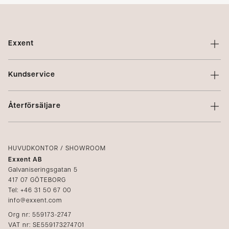
Exxent
Om Exxent
Kundservice
Varumärken
Kontakta oss
Profilering
Återförsäljare
Villkor
Integritetspolicy
Logga in
Reklamation
Kataloger
HUVUDKONTOR / SHOWROOM
Exxent AB
Mediabank
Galvaniseringsgatan 5
417 07 GÖTEBORG
Bli återförsäljare
Tel: +46 31 50 67 00
info@exxent.com
Org nr: 559173-2747
VAT nr: SE559173274701