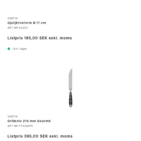
XANTIA
Gjutjärnsform Ø 17 cm
ART.NR
63233
Listpris
185,00 SEK
exkl. moms
124
I lager
XANTIA
Grillkniv 215 mm Gourmé
ART.NR
PT52SKFE
Listpris
395,00 SEK
exkl. moms