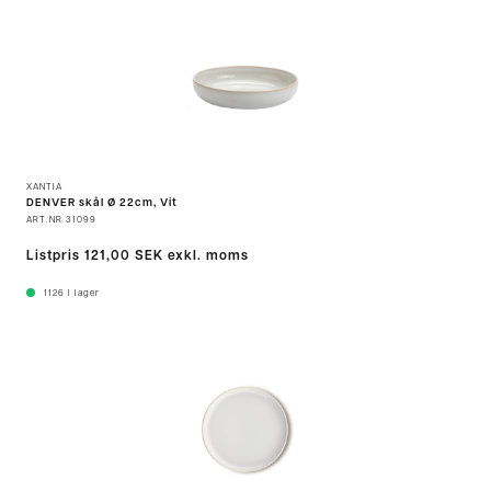
XANTIA
DENVER skål Ø 22cm, Vit
ART.NR
31099
Listpris
121,00 SEK
exkl. moms
1126
I lager