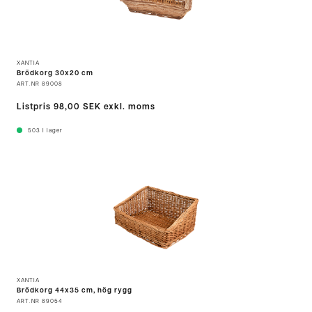
XANTIA
Brödkorg 30x20 cm
ART.NR
89008
Listpris
98,00 SEK
exkl. moms
503
I lager
XANTIA
Brödkorg 44x35 cm, hög rygg
ART.NR
89054