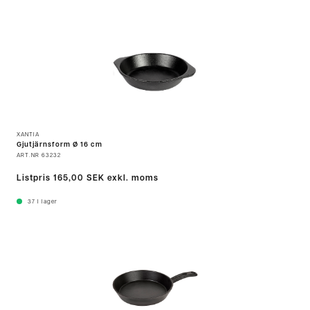
XANTIA
Gjutjärnsform Ø 16 cm
ART.NR
63232
Listpris
165,00 SEK
exkl. moms
37
I lager