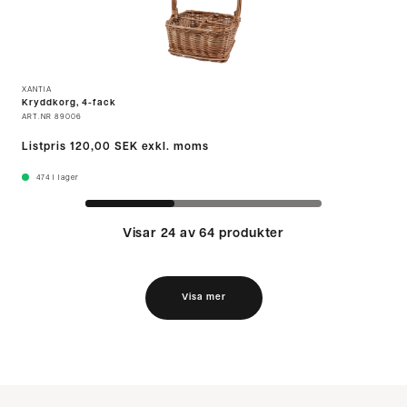
XANTIA
Kryddkorg, 4-fack
ART.NR
89006
Listpris
120,00 SEK
exkl. moms
474
I lager
Visar 24 av 64 produkter
Visa mer