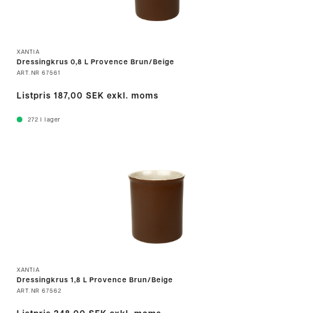
XANTIA
Dressingkrus 0,8 L Provence Brun/Beige
ART.NR
67561
Listpris
187,00 SEK
exkl. moms
272
I lager
XANTIA
Dressingkrus 1,8 L Provence Brun/Beige
ART.NR
67562