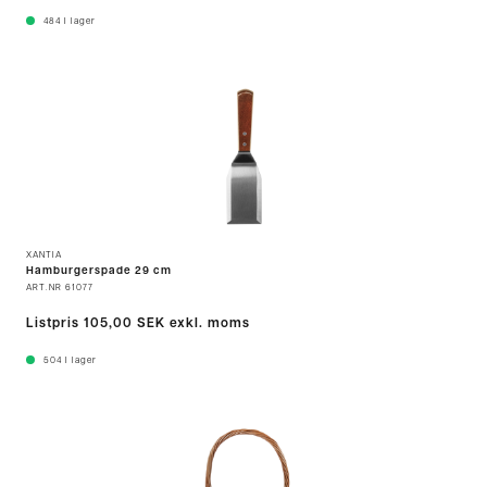
484
I lager
XANTIA
Hamburgerspade 29 cm
ART.NR
61077
Listpris
105,00 SEK
exkl. moms
504
I lager