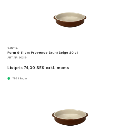
XANTIA
Form Ø 11 cm Provence Brun/Beige 20 cl
ART.NR
20219
Listpris
74,00 SEK
exkl. moms
792
I lager