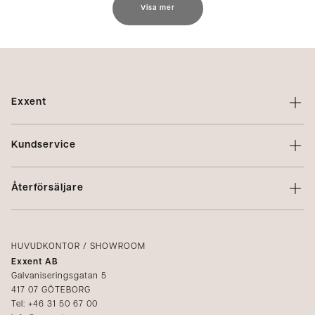
Visa mer
Exxent
Om Exxent
Kundservice
Varumärken
Kontakta oss
Profilering
Återförsäljare
Villkor
Integritetspolicy
Logga in
Reklamation
Kataloger
HUVUDKONTOR / SHOWROOM
Exxent AB
Mediabank
Galvaniseringsgatan 5
417 07 GÖTEBORG
Bli återförsäljare
Tel: +46 31 50 67 00