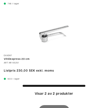
746
I lager
EXXENT
Vitlökspress 20 cm
ART.NR
65251
Listpris
230,00 SEK
exkl. moms
633
I lager
Visar 2 av 2 produkter