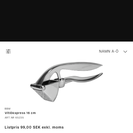
NAMN A-Ö
BBM
Vitlökspress 16 cm
ART.NR
65235
Listpris
99,00 SEK
exkl. moms