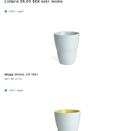
Listpris
26,00 SEK
exkl. moms
999
I lager
Mugg Venus, vit 19cl
ART.NR
37151
439
I lager