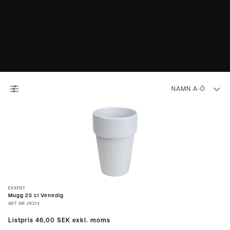
NAMN A-Ö
EXXENT
Mugg 25 cl Venedig
ART.NR
29214
Listpris
46,00 SEK
exkl. moms