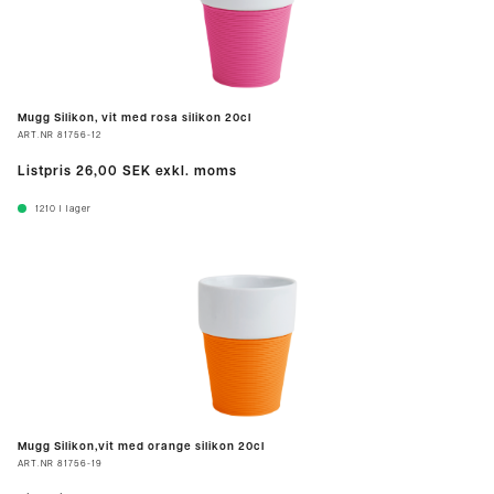
Mugg Silikon, vit med rosa silikon 20cl
ART.NR
81756-12
Listpris
26,00 SEK
exkl. moms
1210
I lager
Mugg Silikon,vit med orange silikon 20cl
ART.NR
81756-19