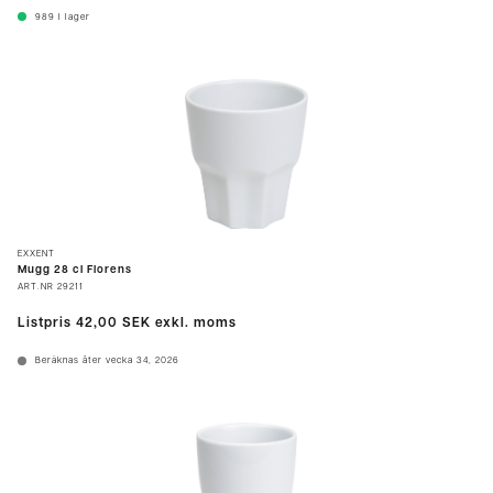
989
I lager
EXXENT
Mugg 28 cl Florens
ART.NR
29211
Listpris
42,00 SEK
exkl. moms
Beräknas åter vecka 34, 2026