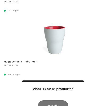
ART.NR
37152
180
I lager
Mugg Venus, vit/röd 19cl
ART.NR
81721
3451
I lager
Visar 13 av 13 produkter
Visa mer