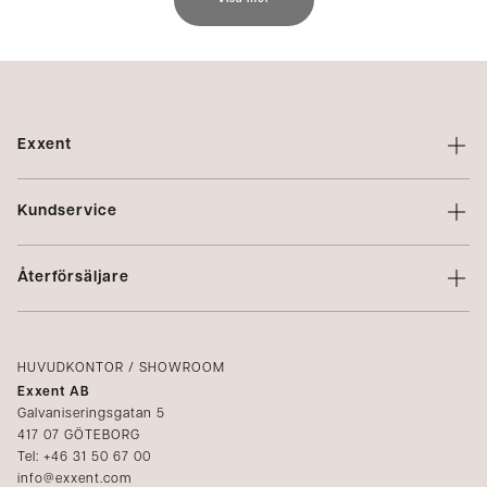
Exxent
Om Exxent
Kundservice
Varumärken
Kontakta oss
Profilering
Återförsäljare
Villkor
Integritetspolicy
Logga in
Reklamation
Kataloger
HUVUDKONTOR / SHOWROOM
Exxent AB
Mediabank
Galvaniseringsgatan 5
417 07 GÖTEBORG
Bli återförsäljare
Tel: +46 31 50 67 00
info@exxent.com