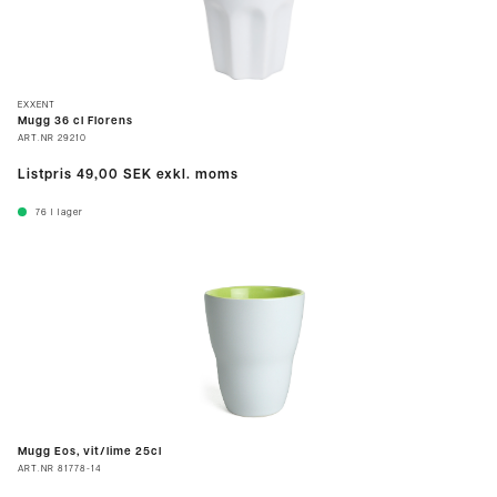
EXXENT
Mugg 36 cl Florens
ART.NR
29210
Listpris
49,00 SEK
exkl. moms
76
I lager
Mugg Eos, vit/lime 25cl
ART.NR
81778-14