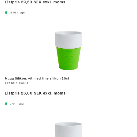
Listpris
29,50 SEK
exkl. moms
1576
I lager
Mugg Silikon, vit med lime silikon 20cl
ART.NR
81756-14
Listpris
26,00 SEK
exkl. moms
979
I lager