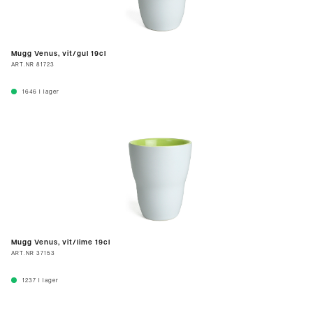
Mugg Venus, vit/gul 19cl
ART.NR
81723
1646
I lager
Mugg Venus, vit/lime 19cl
ART.NR
37153
1237
I lager