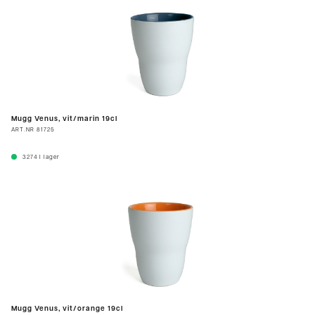
Mugg Venus, vit/marin 19cl
ART.NR
81725
3274
I lager
Mugg Venus, vit/orange 19cl