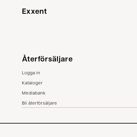
Exxent
Kundservice
Återförsäljare
Kontakta oss
Logga in
Villkor
Kataloger
Reklamation
Mediabank
Bli återförsäljare