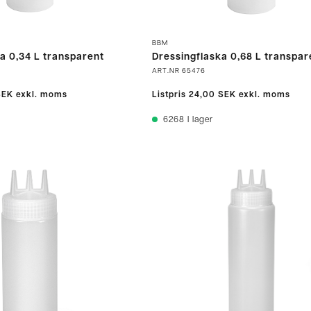
BBM
a 0,34 L transparent
Dressingflaska 0,68 L transpar
ART.NR
65476
SEK
exkl. moms
Listpris
24,00 SEK
exkl. moms
6268
I lager