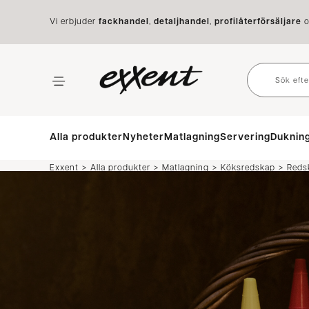
Vi erbjuder
fackhandel
,
detaljhandel
,
profilåterförsäljare
o
Alla produkter
Nyheter
Matlagning
Servering
Duknin
>
>
>
>
Exxent
Alla produkter
Matlagning
Köksredskap
Reds