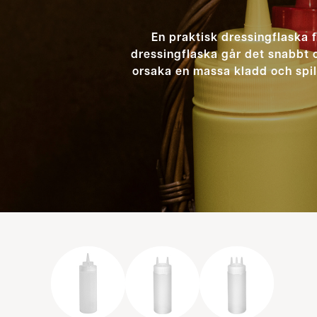
En praktisk dressingflaska f
dressingflaska går det snabbt o
orsaka en massa kladd och spill