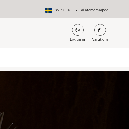
sv
/
SEK
Bli återförsäljare
Logga in
Varukorg