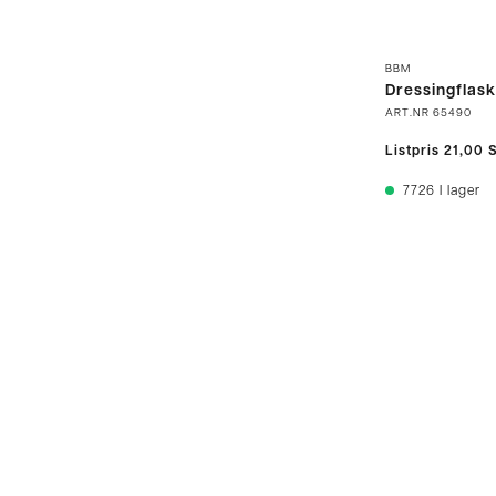
BBM
Dressingflask
ART.NR
65490
Listpris
21,00 
7726
I lager