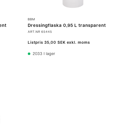
BBM
ent
Dressingflaska 0,95 L transparent
ART.NR
65445
Listpris
35,00 SEK
exkl. moms
2033
I lager