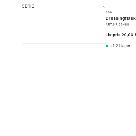
SERIE
BBM
Dressingflask
ART.NR
65488
Listpris
20,00 
4112
I lager