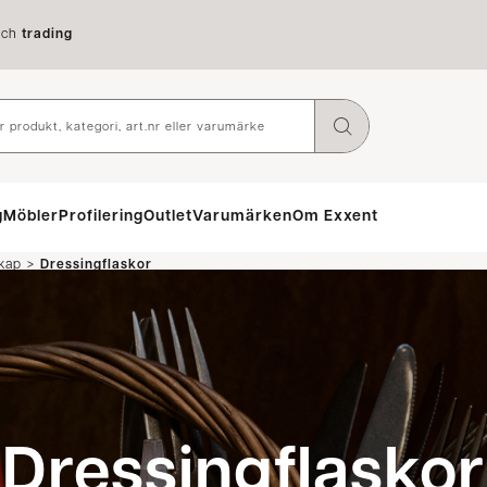
ch
trading
g
Möbler
Profilering
Outlet
Varumärken
Om Exxent
>
kap
Dressingflaskor
Dressingflaskor