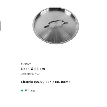
EXXENT
Lock Ø 28 cm
ART.NR
63403
Listpris
190,00 SEK
exkl. moms
6
I lager