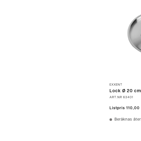
EXXENT
Lock Ø 20 c
ART.NR
63401
Listpris
110,00
Beräknas åter