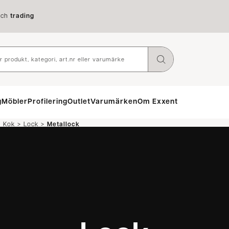
ch
trading
g
Möbler
Profilering
Outlet
Varumärken
Om Exxent
>
>
h Kok
Lock
Metallock