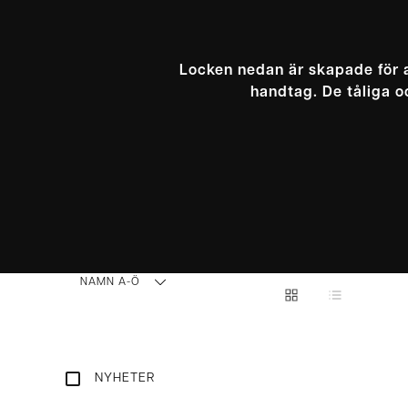
Locken nedan är skapade för a
handtag. De tåliga oc
NAMN A-Ö
NYHETER