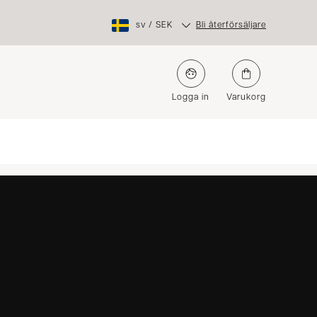
sv
/
SEK
Bli återförsäljare
Logga in
Varukorg