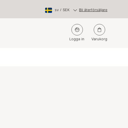
sv
/
SEK
Bli återförsäljare
Logga in
Varukorg