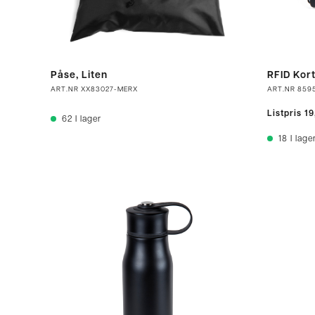
Påse, Liten
RFID Kort
ART.NR
XX83027-MERX
ART.NR
859
Listpris
19
62
I lager
18
I lage