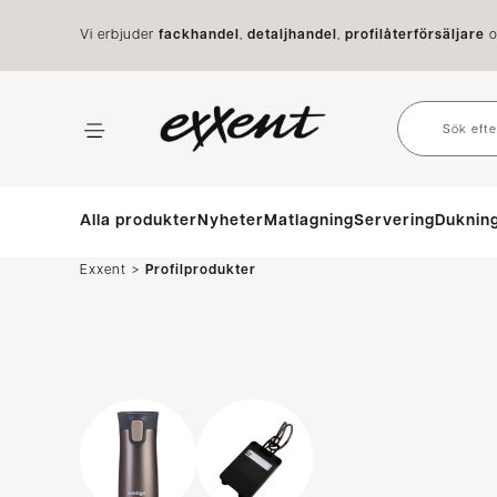
Vi erbjuder
fackhandel
,
detaljhandel
,
profilåterförsäljare
o
Alla produkter
Nyheter
Matlagning
Servering
Duknin
>
Exxent
Profilprodukter