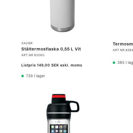
XAVIER
Termosmu
Ståltermosflaska 0,55 L Vit
ART.NR
828
ART.NR
83060
385
I la
Listpris
149,00 SEK
exkl. moms
739
I lager