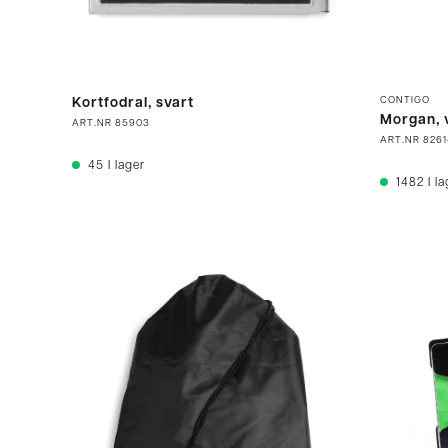
CONTIGO
Kortfodral, svart
Morgan, v
ART.NR
85903
ART.NR
8261
45
I lager
1482
I l