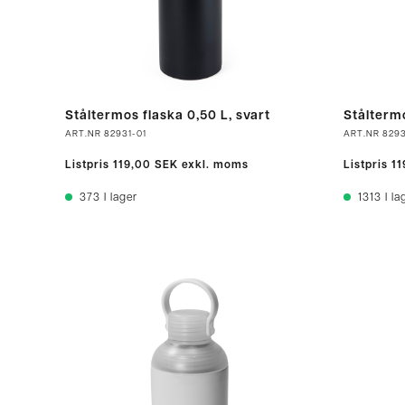
Ståltermos flaska 0,50 L, svart
Ståltermo
ART.NR
82931-01
ART.NR
8293
Listpris
119,00 SEK
exkl. moms
Listpris
11
373
I lager
1313
I la