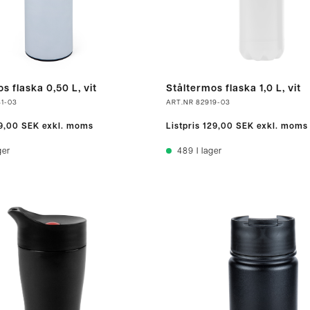
s flaska 0,50 L, vit
Ståltermos flaska 1,0 L, vit
1-03
ART.NR
82919-03
9,00 SEK
exkl. moms
Listpris
129,00 SEK
exkl. moms
ger
489
I lager