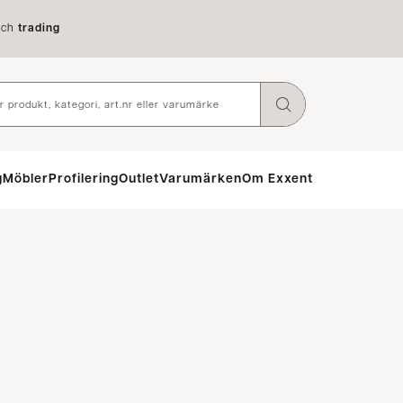
ch
trading
g
Möbler
Profilering
Outlet
Varumärken
Om Exxent