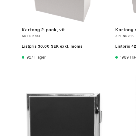
Kartong 2-pack, vit
Kartong 4
ART.NR
814
ART.NR
815
Listpris
30,00 SEK
exkl. moms
Listpris
4
927
I lager
1989
I l