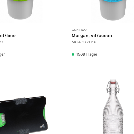
CONTIGO
it/lime
Morgan, vit/ocean
47
ART.NR
826146
ager
1508
I lager