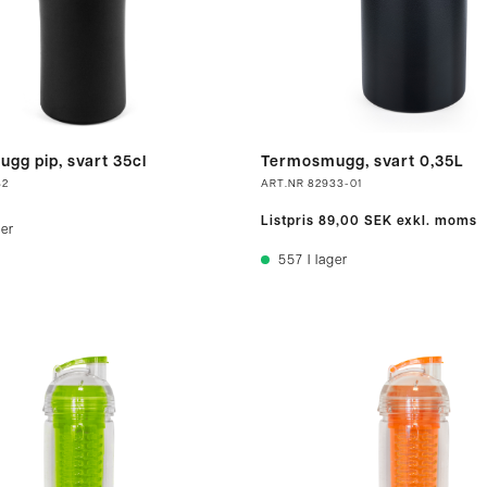
gg pip, svart 35cl
Termosmugg, svart 0,35L
32
ART.NR
82933-01
Listpris
89,00 SEK
exkl. moms
ger
557
I lager