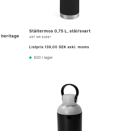
Ståltermos 0,75 L, stål/svart
n heritage
ART.NR
82881
Listpris
139,00 SEK
exkl. moms
600
I lager