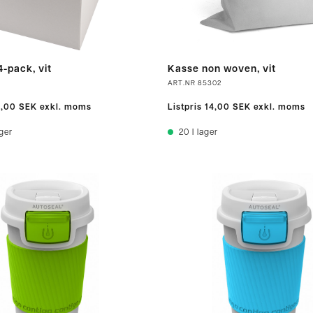
-pack, vit
Kasse non woven, vit
ART.NR
85302
2,00 SEK
exkl. moms
Listpris
14,00 SEK
exkl. moms
ager
20
I lager