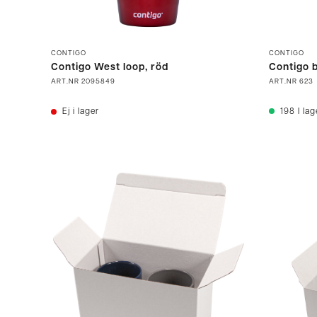
CONTIGO
CONTIGO
Contigo West loop, röd
Contigo b
ART.NR
2095849
ART.NR
623
Ej i lager
198
I lag