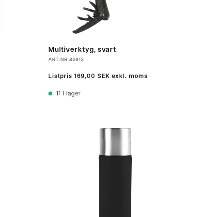
Multiverktyg, svart
ART.NR
82913
Listpris
169,00 SEK
exkl. moms
11
I lager