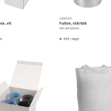
CONTIGO
ox, vit
Fulton, stål/blå
ART.NR
826142
er
466
I lager