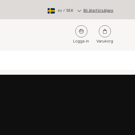
sv
/
SEK
Bli återförsäljare
Logga in
Varukorg