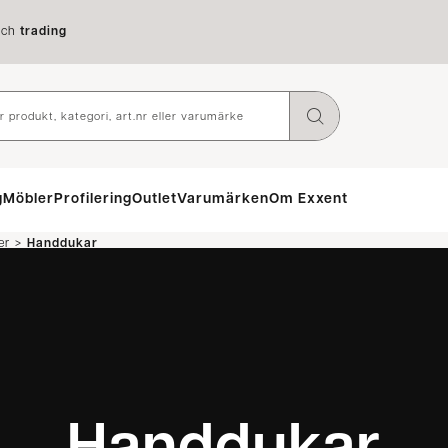
ch
trading
g
Möbler
Profilering
Outlet
Varumärken
Om Exxent
>
er
Handdukar