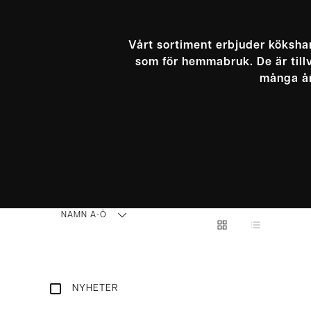
Vårt sortiment erbjuder köksha
som för hemmabruk. De är tillv
många år
NAMN A-Ö
NYHETER