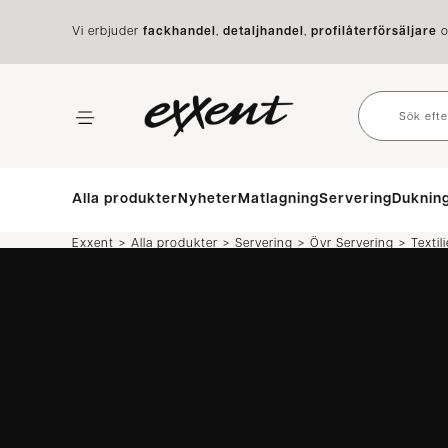
Vi erbjuder
fackhandel
,
detaljhandel
,
profilåterförsäljare
o
Alla produkter
Nyheter
Matlagning
Servering
Duknin
>
>
>
>
Exxent
Alla produkter
Servering
Övr Servering
Textili