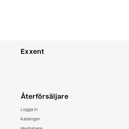
Exxent
Kundservice
Återförsäljare
Kontakta oss
Logga in
Villkor
Kataloger
Reklamation
Mediabank