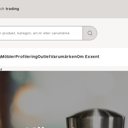
ch
trading
g
Möbler
Profilering
Outlet
Varumärken
Om Exxent
ar