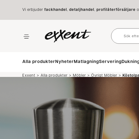
Vi erbjuder
fackhandel
,
detaljhandel
,
profilåterförsäljare
o
Alla produkter
Nyheter
Matlagning
Servering
Duknin
>
>
>
>
Exxent
Alla produkter
Möbler
Övrigt Möbler
Köstolp