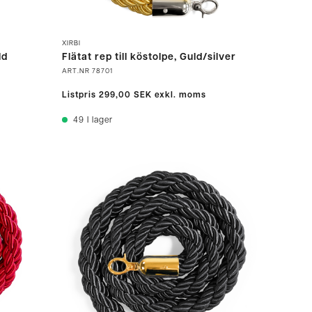
XIRBI
ld
Flätat rep till köstolpe, Guld/silver
ART.NR
78701
Listpris
299,00 SEK
exkl. moms
49
I lager