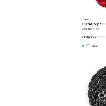
XIRBI
Flätat rep til
ART.NR
78703
Listpris
299,00
17
I lager