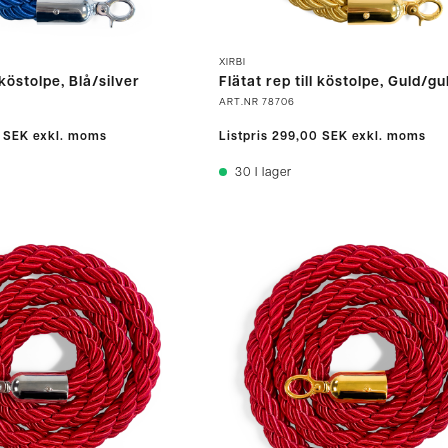
XIRBI
 köstolpe, Blå/silver
Flätat rep till köstolpe, Guld/gu
ART.NR
78706
 SEK
exkl. moms
Listpris
299,00 SEK
exkl. moms
30
I lager