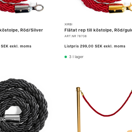
XIRBI
l köstolpe, Röd/Silver
Flätat rep till köstolpe, Röd/gul
ART.NR
78708
 SEK
exkl. moms
Listpris
299,00 SEK
exkl. moms
3
I lager