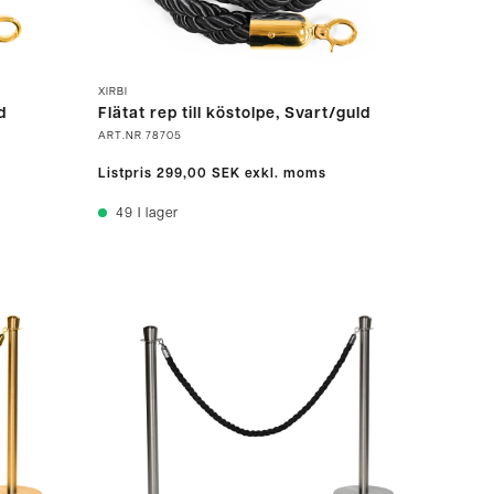
XIRBI
d
Flätat rep till köstolpe, Svart/guld
ART.NR
78705
Listpris
299,00 SEK
exkl. moms
49
I lager