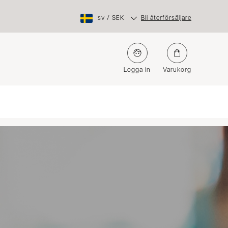
sv
/
SEK
Bli återförsäljare
Logga in
Varukorg