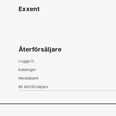
Exxent
Kundservice
Återförsäljare
Kontakta oss
Logga in
Villkor
Kataloger
Reklamation
Mediabank
Bli återförsäljare