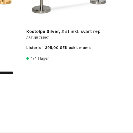
p
Köstolpe Silver, 2 st inkl. svart rep
ART.NR
78597
Listpris
1 395,00 SEK
exkl. moms
174
I lager
r