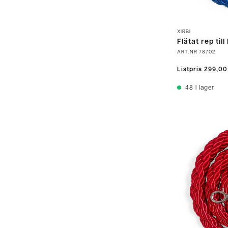
XIRBI
Flätat rep till
ART.NR
78702
Listpris
299,00
48
I lager