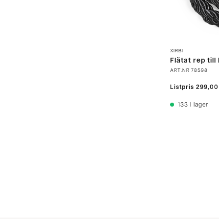
XIRBI
Flätat rep til
ART.NR
78598
Listpris
299,00
133
I lager