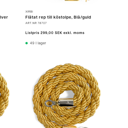
XIRBI
ilver
Flätat rep till köstolpe, Blå/guld
ART.NR
78707
Listpris
299,00 SEK
exkl. moms
49
I lager