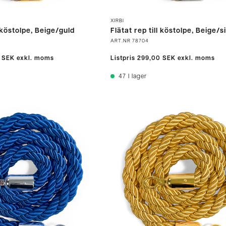
XIRBI
l köstolpe, Beige/guld
Flätat rep till köstolpe, Beige/s
ART.NR
78704
 SEK
exkl. moms
Listpris
299,00 SEK
exkl. moms
47
I lager