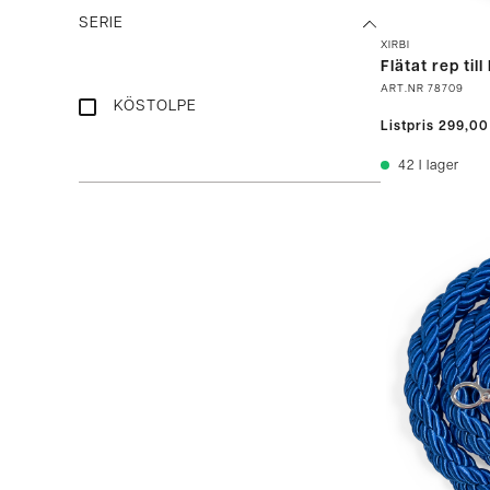
SERIE
XIRBI
Flätat rep til
ART.NR
78709
KÖSTOLPE
Listpris
299,00
42
I lager