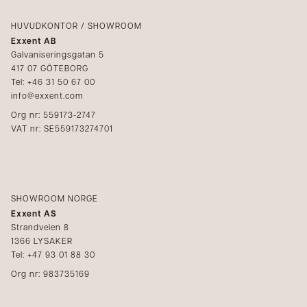
Logga in
Reklamation
Kataloger
HUVUDKONTOR / SHOWROOM
Exxent AB
Mediabank
Galvaniseringsgatan 5
417 07 GÖTEBORG
Bli återförsäljare
Tel: +46 31 50 67 00
info@exxent.com
Org nr: 559173-2747
VAT nr: SE559173274701
SHOWROOM NORGE
Exxent AS
Strandveien 8
1366 LYSAKER
Tel: +47 93 01 88 30
Org nr: 983735169