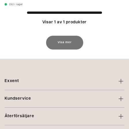
232
I lager
Visar 1 av 1 produkter
Visa mer
Exxent
Om Exxent
Kundservice
Varumärken
Kontakta oss
Profilering
Återförsäljare
Villkor
Integritetspolicy