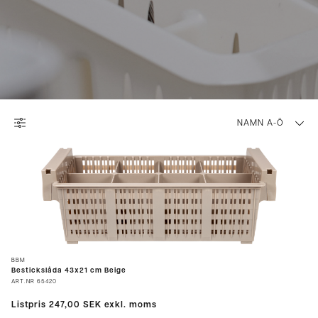
NAMN A-Ö
BBM
Bestickslåda 43x21 cm Beige
ART.NR
65420
Listpris
247,00 SEK
exkl. moms