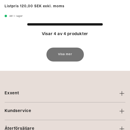
Listpris
120,00 SEK
exkl. moms
481
I lager
Visar 4 av 4 produkter
Visa mer
Exxent
Om Exxent
Kundservice
Varumärken
Kontakta oss
Profilering
Återförsäljare