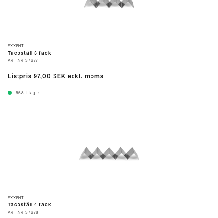
EXXENT
Tacoställ 3 fack
ART.NR
37677
Listpris
97,00 SEK
exkl. moms
658
I lager
EXXENT
Tacoställ 4 fack
ART.NR
37678