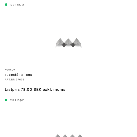
139
I lager
EXXENT
Tacoställ 2 fack
ART.NR
37676
Listpris
78,00 SEK
exkl. moms
713
I lager