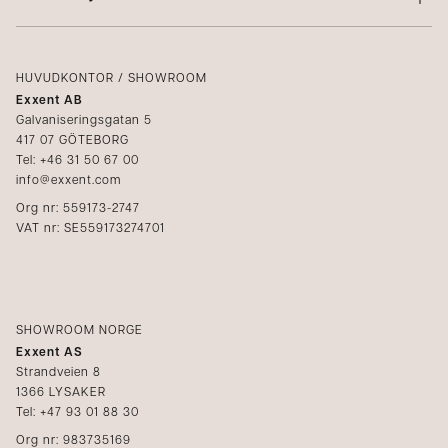
Villkor
Integritetspolicy
Logga in
Reklamation
Kataloger
HUVUDKONTOR / SHOWROOM
Exxent AB
Mediabank
Galvaniseringsgatan 5
417 07 GÖTEBORG
Bli återförsäljare
Tel: +46 31 50 67 00
info@exxent.com
Org nr: 559173-2747
VAT nr: SE559173274701
SHOWROOM NORGE
Exxent AS
Strandveien 8
1366 LYSAKER
Tel: +47 93 01 88 30
Org nr: 983735169