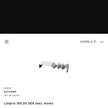
NAMN A-Ö
EXXENT
Korvställ
ART.NR
65318
Listpris
189,00 SEK
exkl. moms