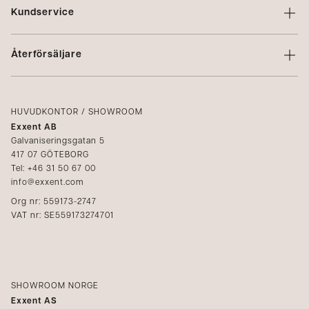
Om Exxent
Kundservice
Varumärken
Kontakta oss
Profilering
Återförsäljare
Villkor
Integritetspolicy
Logga in
Reklamation
Kataloger
HUVUDKONTOR / SHOWROOM
Exxent AB
Mediabank
Galvaniseringsgatan 5
417 07 GÖTEBORG
Bli återförsäljare
Tel: +46 31 50 67 00
info@exxent.com
Org nr: 559173-2747
VAT nr: SE559173274701
SHOWROOM NORGE
Exxent AS