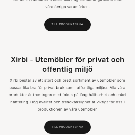
storkök. Produkterna håller lika hög restaurangkvalitet som
våra övriga varumärken.
TILL PRODUKTERNA
Xirbi - Utemöbler för privat och
offentlig miljö
Xirbi består av ett stort och brett sortiment av utemöbler som
passar lika bra för privat bruk som i offentliga miljöer. Alla våra
produkter är framtagna med fokus på lång hållbarhet och enkel
hantering. Hög kvalitet och trendkänslighet är viktigt för oss i
produktionen av våra utemöbler.
TILL PRODUKTERNA