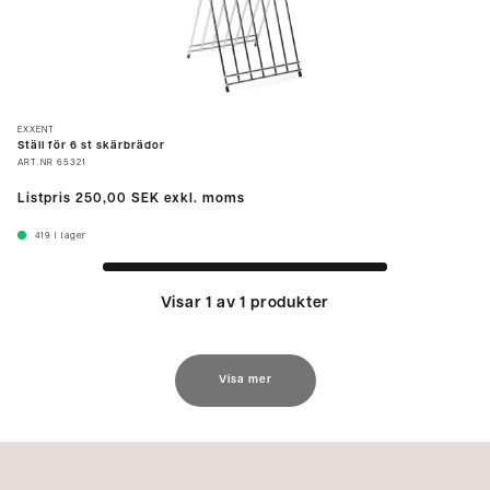
EXXENT
Ställ för 6 st skärbrädor
ART.NR
65321
Listpris
250,00 SEK
exkl. moms
419
I lager
Visar 1 av 1 produkter
Visa mer