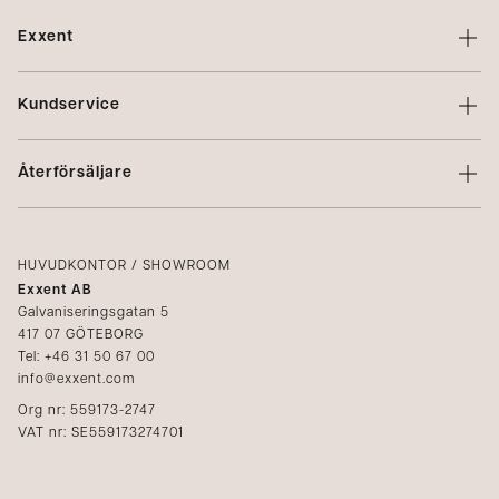
Exxent
Om Exxent
Kundservice
Varumärken
Kontakta oss
Profilering
Återförsäljare
Villkor
Integritetspolicy
Logga in
Reklamation
Kataloger
HUVUDKONTOR / SHOWROOM
Exxent AB
Mediabank
Galvaniseringsgatan 5
417 07 GÖTEBORG
Bli återförsäljare
Tel: +46 31 50 67 00
info@exxent.com
Org nr: 559173-2747
VAT nr: SE559173274701