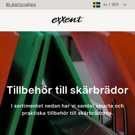
sv
/
SEK
Bli återförsäljare
Tillbehör till skärbrädor
I sortimentet nedan har vi samlat smarta och
praktiska tillbehör till skärbrädorna.