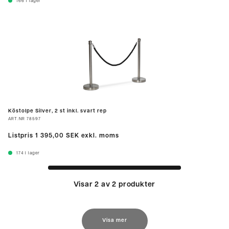
166
I lager
Köstolpe Silver, 2 st inkl. svart rep
ART.NR
78597
Listpris
1 395,00 SEK
exkl. moms
174
I lager
Visar 2 av 2 produkter
Visa mer