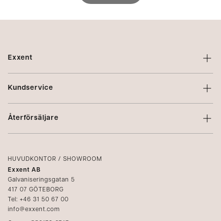
Exxent
Om Exxent
Kundservice
Varumärken
Kontakta oss
Profilering
Återförsäljare
Villkor
Integritetspolicy
Logga in
Reklamation
Kataloger
HUVUDKONTOR / SHOWROOM
Exxent AB
Mediabank
Galvaniseringsgatan 5
417 07 GÖTEBORG
Bli återförsäljare
Tel: +46 31 50 67 00
info@exxent.com