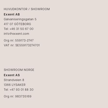
Logga in
Reklamation
Kataloger
HUVUDKONTOR / SHOWROOM
Exxent AB
Mediabank
Galvaniseringsgatan 5
417 07 GÖTEBORG
Bli återförsäljare
Tel: +46 31 50 67 00
info@exxent.com
Org nr: 559173-2747
VAT nr: SE559173274701
SHOWROOM NORGE
Exxent AS
Strandveien 8
1366 LYSAKER
Tel: +47 93 01 88 30
Org nr: 983735169