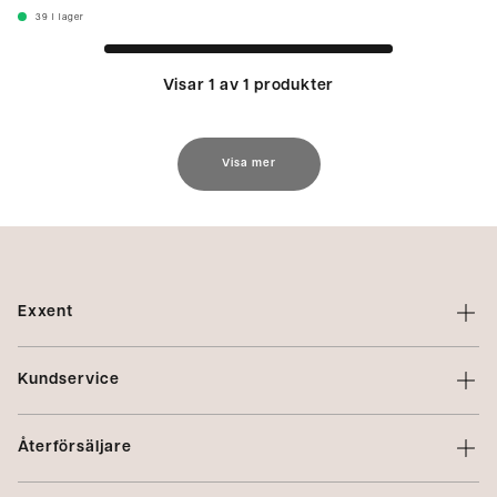
39
I lager
Visar 1 av 1 produkter
Visa mer
Exxent
Om Exxent
Kundservice
Varumärken
Kontakta oss
Profilering
Återförsäljare
Villkor
Integritetspolicy