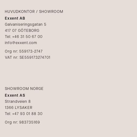
Logga in
Reklamation
Kataloger
HUVUDKONTOR / SHOWROOM
Exxent AB
Mediabank
Galvaniseringsgatan 5
417 07 GÖTEBORG
Bli återförsäljare
Tel: +46 31 50 67 00
info@exxent.com
Org nr: 559173-2747
VAT nr: SE559173274701
SHOWROOM NORGE
Exxent AS
Strandveien 8
1366 LYSAKER
Tel: +47 93 01 88 30
Org nr: 983735169