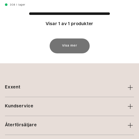
308
I lager
Visar 1 av 1 produkter
Visa mer
Exxent
Om Exxent
Kundservice
Varumärken
Kontakta oss
Profilering
Återförsäljare
Villkor
Integritetspolicy