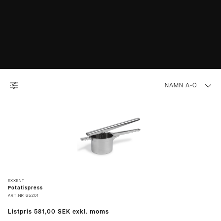
NAMN A-Ö
EXXENT
Potatispress
ART.NR
65201
Listpris
581,00 SEK
exkl. moms