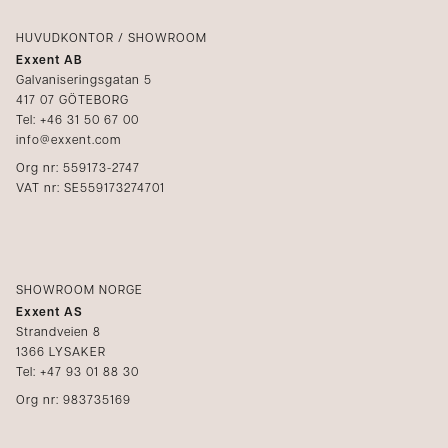
Logga in
Reklamation
Kataloger
HUVUDKONTOR / SHOWROOM
Exxent AB
Mediabank
Galvaniseringsgatan 5
417 07 GÖTEBORG
Bli återförsäljare
Tel: +46 31 50 67 00
info@exxent.com
Org nr: 559173-2747
VAT nr: SE559173274701
SHOWROOM NORGE
Exxent AS
Strandveien 8
1366 LYSAKER
Tel: +47 93 01 88 30
Org nr: 983735169