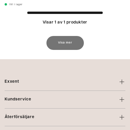
191
I lager
Visar 1 av 1 produkter
Visa mer
Exxent
Om Exxent
Kundservice
Varumärken
Kontakta oss
Profilering
Återförsäljare
Villkor
Integritetspolicy