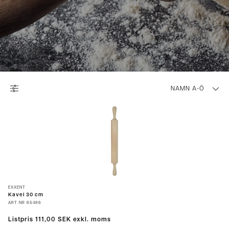
NAMN A-Ö
EXXENT
Kavel 30 cm
ART.NR
65486
Listpris
111,00 SEK
exkl. moms