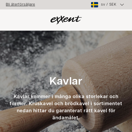
sv
/
SEK
Bli återförsäljare
Kavlar
Kavlar kommer i många olika storlekar och
former. Kruskavel och brödkavel i sortimentet
nedan hittar du garanterat rätt kavel för
ändamålet.