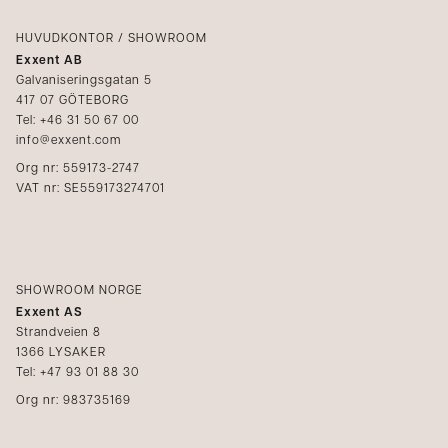
Logga in
Reklamation
Kataloger
HUVUDKONTOR / SHOWROOM
Exxent AB
Mediabank
Galvaniseringsgatan 5
417 07 GÖTEBORG
Bli återförsäljare
Tel: +46 31 50 67 00
info@exxent.com
Org nr: 559173-2747
VAT nr: SE559173274701
SHOWROOM NORGE
Exxent AS
Strandveien 8
1366 LYSAKER
Tel: +47 93 01 88 30
Org nr: 983735169