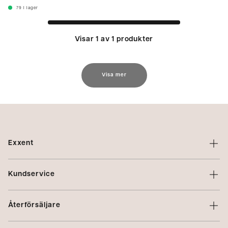
79
I lager
Visar 1 av 1 produkter
Visa mer
Exxent
Om Exxent
Kundservice
Varumärken
Kontakta oss
Profilering
Återförsäljare
Villkor
Integritetspolicy