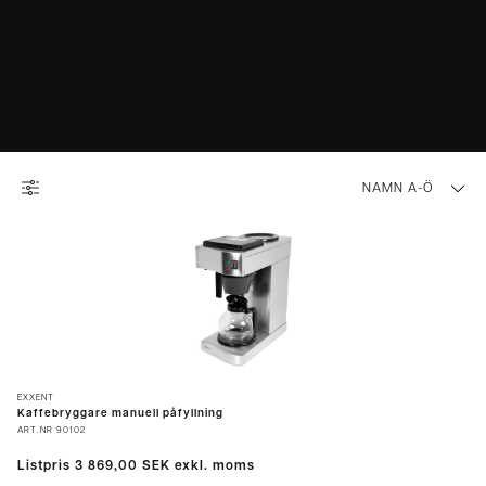
NAMN A-Ö
EXXENT
Kaffebryggare manuell påfyllning
ART.NR
90102
Listpris
3 869,00 SEK
exkl. moms