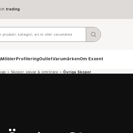
ch
trading
g
Möbler
Profilering
Outlet
Varumärken
Om Exxent
>
>
kap
Skopor, slevar & omrörare
Övriga Skopor