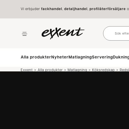
Vi erbjuder
fackhandel
,
detaljhandel
,
profilåterförsäljare
o
Alla produkter
Nyheter
Matlagning
Servering
Duknin
>
>
>
>
Exxent
Alla produkter
Matlagning
Köksredskap
Reds