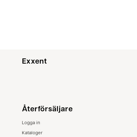
Exxent
Kundservice
Återförsäljare
Kontakta oss
Logga in
Villkor
Kataloger