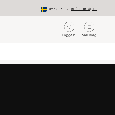
sv
/
SEK
Bli återförsäljare
Logga in
Varukorg