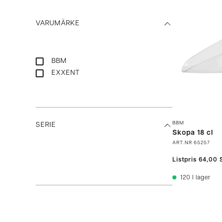
VARUMÄRKE
BBM
EXXENT
BBM
SERIE
Skopa 18 cl
ART.NR
65257
Listpris
64,00 
120
I lager