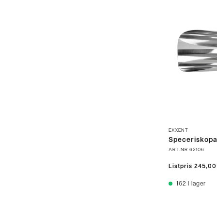
EXXENT
Speceriskopa
ART.NR
62106
Listpris
245,00
162
I lager