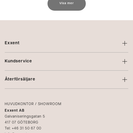
Visa mer
Exxent
Om Exxent
Kundservice
Varumärken
Kontakta oss
Profilering
Återförsäljare
Villkor
Integritetspolicy
Logga in
Reklamation
Kataloger
HUVUDKONTOR / SHOWROOM
Exxent AB
Mediabank
Galvaniseringsgatan 5
417 07 GÖTEBORG
Bli återförsäljare
Tel: +46 31 50 67 00