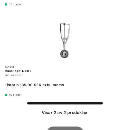
24
I lager
EXXENT
Mosskopa 1/20 L
ART.NR
65230
Listpris
139,00 SEK
exkl. moms
97
I lager
Visar 2 av 2 produkter