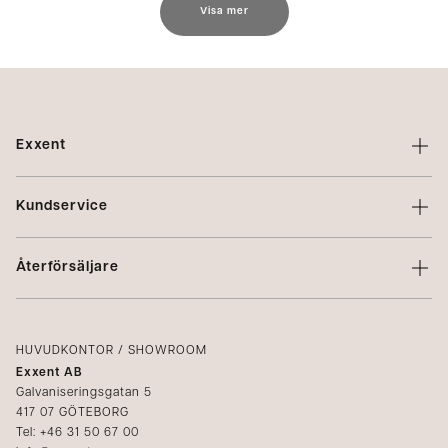
Visa mer
Exxent
Om Exxent
Kundservice
Varumärken
Kontakta oss
Profilering
Återförsäljare
Villkor
Integritetspolicy
Logga in
Reklamation
Kataloger
HUVUDKONTOR / SHOWROOM
Exxent AB
Mediabank
Galvaniseringsgatan 5
417 07 GÖTEBORG
Bli återförsäljare
Tel: +46 31 50 67 00