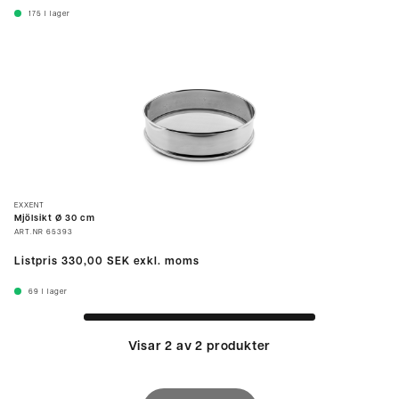
175
I lager
EXXENT
Mjölsikt Ø 30 cm
ART.NR
65393
Listpris
330,00 SEK
exkl. moms
69
I lager
Visar 2 av 2 produkter