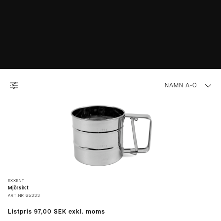
NAMN A-Ö
EXXENT
Mjölsikt
ART.NR
65333
Listpris
97,00 SEK
exkl. moms