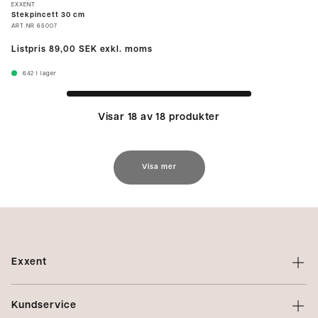
EXXENT
Stekpincett 30 cm
ART.NR
65007
Listpris
89,00 SEK
exkl. moms
642
I lager
Visar 18 av 18 produkter
Visa mer
Exxent
Om Exxent
Kundservice