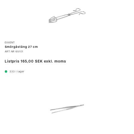
EXXENT
Smörgåstång 27 cm
ART.NR
65101
Listpris
165,00 SEK
exkl. moms
333
I lager