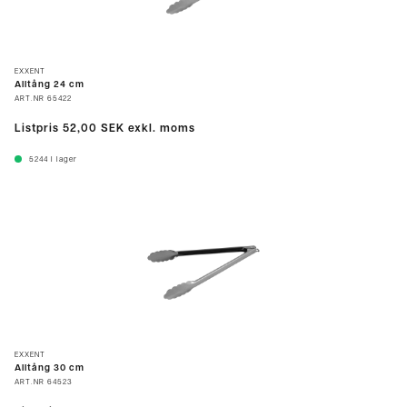
EXXENT
Alltång 24 cm
ART.NR
65422
Listpris
52,00 SEK
exkl. moms
5244
I lager
EXXENT
Alltång 30 cm
ART.NR
64523