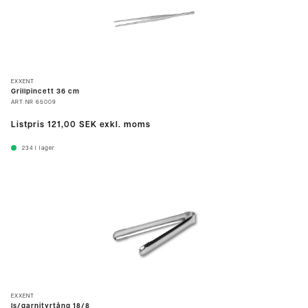
EXXENT
Grillpincett 36 cm
ART.NR
65009
Listpris
121,00 SEK
exkl. moms
234
I lager
EXXENT
Is/garnityrtång 18/8