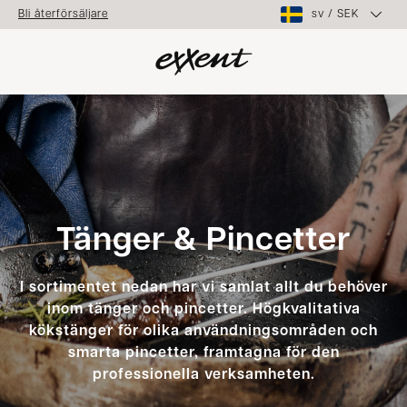
sv
/
SEK
Bli återförsäljare
Tänger & Pincetter
I sortimentet nedan har vi samlat allt du behöver
inom tänger och pincetter. Högkvalitativa
kökstänger för olika användningsområden och
smarta pincetter, framtagna för den
professionella verksamheten.