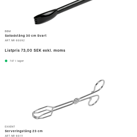
BBM
Salladstång 30 cm Svart
ART.NR
65592
Listpris
73,00 SEK
exkl. moms
747
I lager
EXXENT
Serveringstång 23 cm
ART.NR
65111