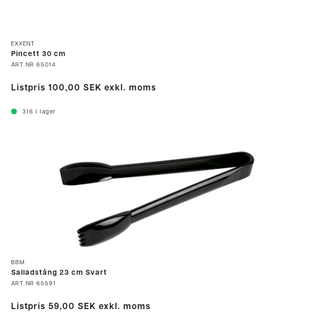
EXXENT
Pincett 30 cm
ART.NR
65014
Listpris
100,00 SEK
exkl. moms
316
I lager
BBM
Salladstång 23 cm Svart
ART.NR
65591
Listpris
59,00 SEK
exkl. moms