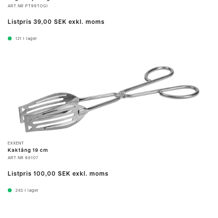
ART.NR
PT99TOGI
Listpris
39,00 SEK
exkl. moms
121
I lager
EXXENT
Kaktång 19 cm
ART.NR
65107
Listpris
100,00 SEK
exkl. moms
243
I lager