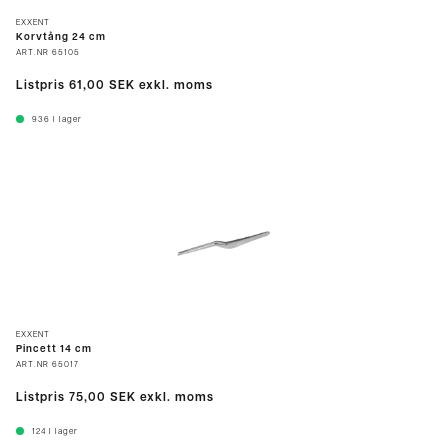
EXXENT
Korvtång 24 cm
ART.NR
65105
Listpris
61,00 SEK
exkl. moms
936
I lager
EXXENT
Pincett 14 cm
ART.NR
65017
Listpris
75,00 SEK
exkl. moms
124
I lager