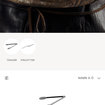
TÄNGER
PINCETTER
NAMN A-Ö