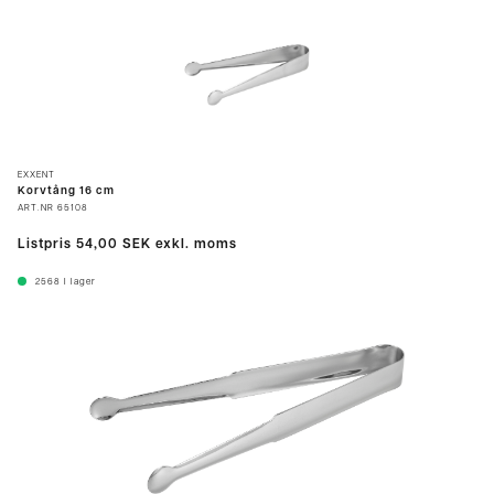
EXXENT
Korvtång 16 cm
ART.NR
65108
Listpris
54,00 SEK
exkl. moms
2568
I lager