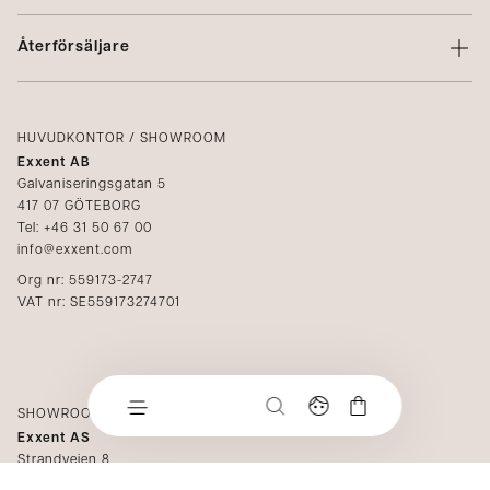
Varumärken
Kontakta oss
Profilering
Återförsäljare
Villkor
Integritetspolicy
Logga in
Reklamation
Kataloger
HUVUDKONTOR / SHOWROOM
Exxent AB
Mediabank
Galvaniseringsgatan 5
417 07 GÖTEBORG
Bli återförsäljare
Tel: +46 31 50 67 00
info@exxent.com
Org nr: 559173-2747
VAT nr: SE559173274701
SHOWROOM NORGE
Exxent AS
Strandveien 8
1366 LYSAKER