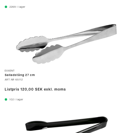
2269
I lager
EXXENT
Salladstång 27 cm
ART.NR
65112
Listpris
120,00 SEK
exkl. moms
102
I lager