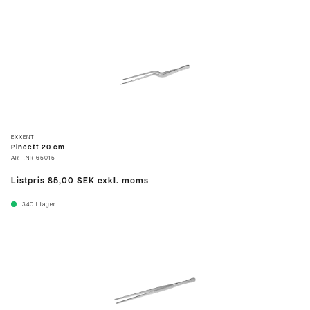
EXXENT
Pincett 20 cm
ART.NR
65015
Listpris
85,00 SEK
exkl. moms
340
I lager