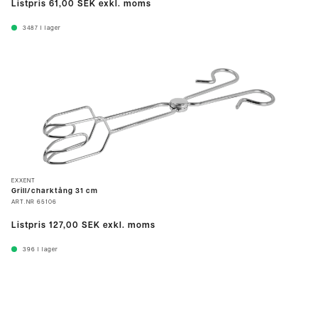
Listpris
61,00 SEK
exkl. moms
3487
I lager
EXXENT
Grill/charktång 31 cm
ART.NR
65106
Listpris
127,00 SEK
exkl. moms
396
I lager