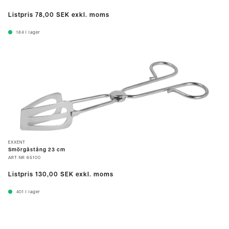
Listpris
78,00 SEK
exkl. moms
184
I lager
EXXENT
Smörgåstång 23 cm
ART.NR
65100
Listpris
130,00 SEK
exkl. moms
401
I lager