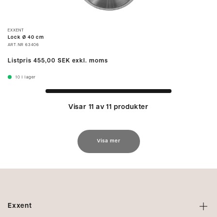
EXXENT
Lock Ø 40 cm
ART.NR
63406
Listpris
455,00 SEK
exkl. moms
10
I lager
Visar 11 av 11 produkter
Visa mer
Exxent