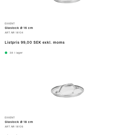
EXXENT
Glaslock Ø 16 cm
ART.NR
18104
Listpris
99,00 SEK
exkl. moms
38
I lager
EXXENT
Glaslock Ø 18 cm
ART.NR
18105