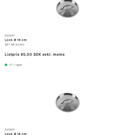
EXXENT
Lock Ø 16 cm
ART.NR
63400
Listpris
85,00 SEK
exkl. moms
37
I lager
EXXENT
Lock Ø 18 cm