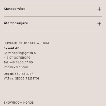
Om Exxent
Kundservice
Varumärken
Kontakta oss
Profilering
Återförsäljare
Villkor
Integritetspolicy
Logga in
Reklamation
Kataloger
HUVUDKONTOR / SHOWROOM
Exxent AB
Mediabank
Galvaniseringsgatan 5
417 07 GÖTEBORG
Bli återförsäljare
Tel: +46 31 50 67 00
info@exxent.com
Org nr: 559173-2747
VAT nr: SE559173274701
SHOWROOM NORGE