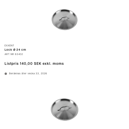
EXXENT
Lock Ø 24 cm
ART.NR
63402
Listpris
140,00 SEK
exkl. moms
Beräknas åter vecka 33, 2026