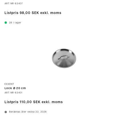
ART.NR
63407
Listpris
98,00 SEK
exkl. moms
28
I lager
EXXENT
Lock Ø 20 cm
ART.NR
63401
Listpris
110,00 SEK
exkl. moms
Beräknas åter vecka 33, 2026