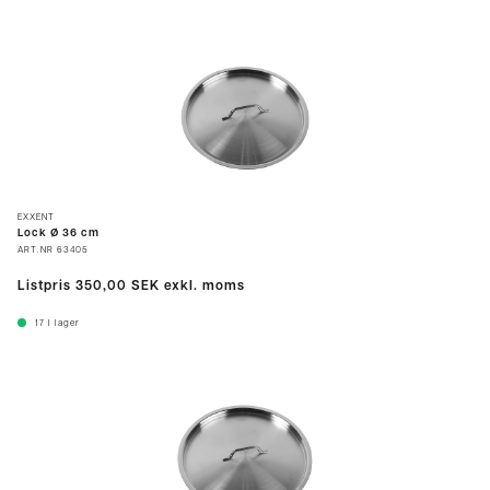
EXXENT
Lock Ø 36 cm
ART.NR
63405
Listpris
350,00 SEK
exkl. moms
17
I lager