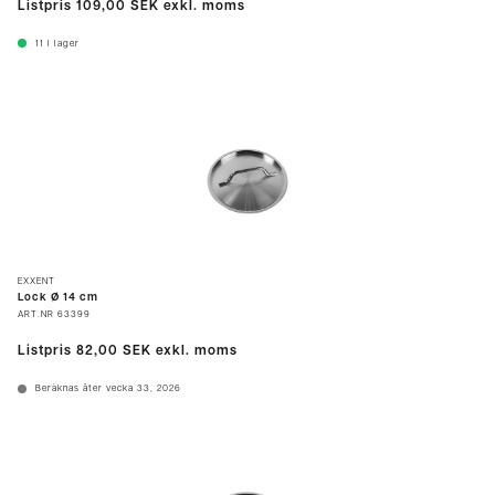
Listpris
109,00 SEK
exkl. moms
11
I lager
EXXENT
Lock Ø 14 cm
ART.NR
63399
Listpris
82,00 SEK
exkl. moms
Beräknas åter vecka 33, 2026