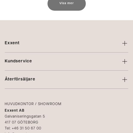
Visa mer
Exxent
Om Exxent
Kundservice
Varumärken
Kontakta oss
Profilering
Återförsäljare
Villkor
Integritetspolicy
Logga in
Reklamation
Kataloger
HUVUDKONTOR / SHOWROOM
Exxent AB
Mediabank
Galvaniseringsgatan 5
417 07 GÖTEBORG
Bli återförsäljare
Tel: +46 31 50 67 00