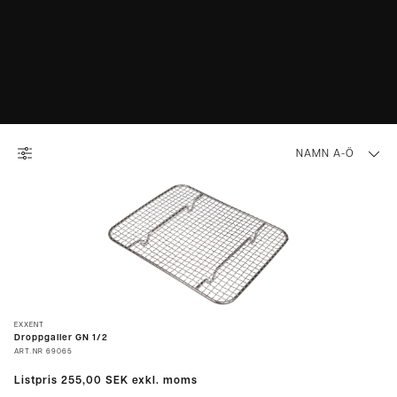
NAMN A-Ö
EXXENT
Droppgaller GN 1/2
ART.NR
69065
Listpris
255,00 SEK
exkl. moms