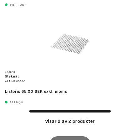
1451
I lager
EXXENT
Steknät
ART.NR
65570
Listpris
65,00 SEK
exkl. moms
92
I lager
Visar 2 av 2 produkter