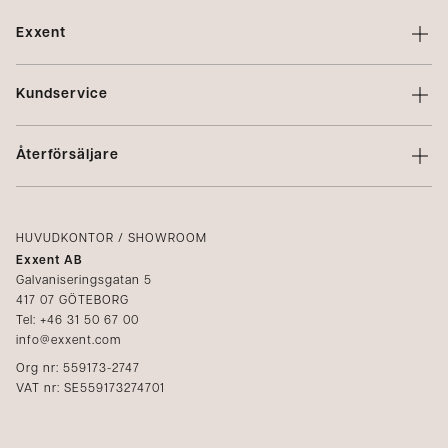
Exxent
Om Exxent
Kundservice
Varumärken
Kontakta oss
Profilering
Återförsäljare
Villkor
Integritetspolicy
Logga in
Reklamation
Kataloger
HUVUDKONTOR / SHOWROOM
Exxent AB
Mediabank
Galvaniseringsgatan 5
417 07 GÖTEBORG
Bli återförsäljare
Tel: +46 31 50 67 00
info@exxent.com
Org nr: 559173-2747
VAT nr: SE559173274701