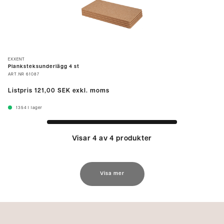
EXXENT
Planksteksunderlägg 4 st
ART.NR
61087
Listpris
121,00 SEK
exkl. moms
1354
I lager
Visar 4 av 4 produkter
Visa mer