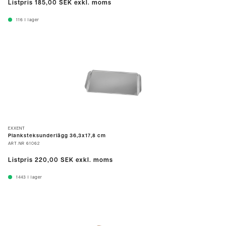
Listpris
185,00 SEK
exkl. moms
116
I lager
EXXENT
Planksteksunderlägg 36,3x17,8 cm
ART.NR
61062
Listpris
220,00 SEK
exkl. moms
1443
I lager