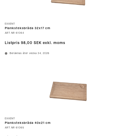
EXXENT
Planksteksbräda 32x17 cm
ART.NR
61064
Listpris
98,00 SEK
exkl. moms
Beräknas åter vecka 34, 2026
EXXENT
Planksteksbräda 40x21 cm
ART.NR
61065