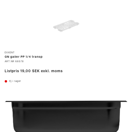
EXXENT
GN galler PP 1/4 transp
ART.NR
68578
Listpris
19,00 SEK
exkl. moms
Ej i lager