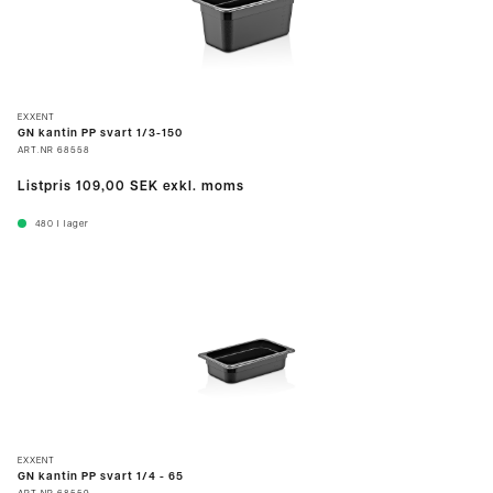
EXXENT
GN kantin PP svart 1/3-150
ART.NR
68558
Listpris
109,00 SEK
exkl. moms
480
I lager
EXXENT
GN kantin PP svart 1/4 - 65