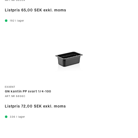
ART.NR
68559
Listpris
65,00 SEK
exkl. moms
192
I lager
EXXENT
GN kantin PP svart 1/4-100
ART.NR
68560
Listpris
72,00 SEK
exkl. moms
336
I lager