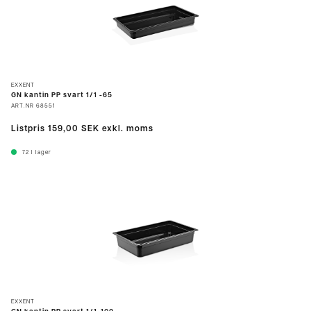
EXXENT
GN kantin PP svart 1/1 -65
ART.NR
68551
Listpris
159,00 SEK
exkl. moms
72
I lager
EXXENT