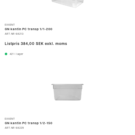
EXXENT
GN kantin PC transp 1/1-200
ART.NR
68213
Listpris
384,00 SEK
exkl. moms
421
I lager
EXXENT
GN kantin PC transp 1/2-150
ART.NR
68229