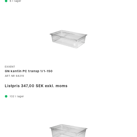
6
I lager
EXXENT
GN kantin PC transp 1/1-150
ART.NR
68219
Listpris
347,00 SEK
exkl. moms
102
I lager