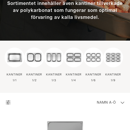
Sortimentet innehåller även kantiner tillverkade
av polykarbonat som fungerar som optimal
förvaring av kalla livsmedel.
KANTINER
KANTINER
KANTINER
KANTINER
KANTINER
KANTINER
1/1
1/2
1/3
1/4
1/6
1/9
NAMN A-Ö