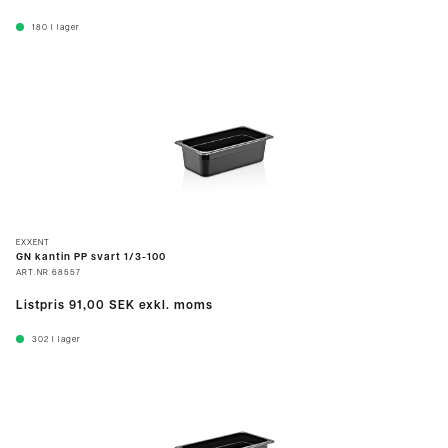
180
I lager
EXXENT
GN kantin PP svart 1/3-100
ART.NR
68557
Listpris
91,00 SEK
exkl. moms
302
I lager