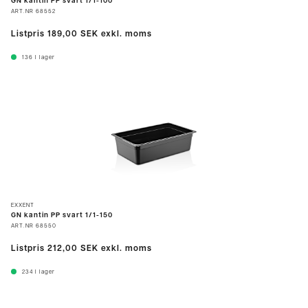
GN kantin PP svart 1/1-100
ART.NR
68552
Listpris
189,00 SEK
exkl. moms
136
I lager
EXXENT
GN kantin PP svart 1/1-150
ART.NR
68550
Listpris
212,00 SEK
exkl. moms
234
I lager