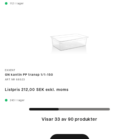
112
I lager
EXXENT
GN kantin PP transp 1/1-150
ART.NR
68523
Listpris
212,00 SEK
exkl. moms
240
I lager
Visar 33 av 90 produkter