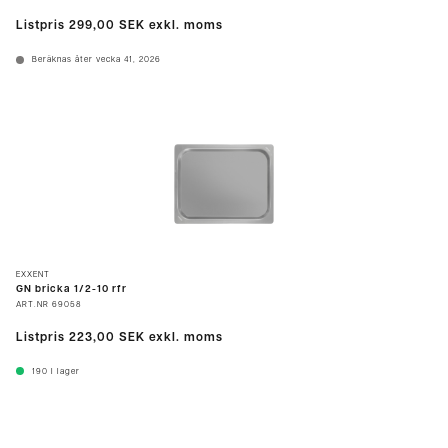
Listpris
299,00 SEK
exkl. moms
Beräknas åter vecka 41, 2026
EXXENT
GN bricka 1/2-10 rfr
ART.NR
69058
Listpris
223,00 SEK
exkl. moms
190
I lager