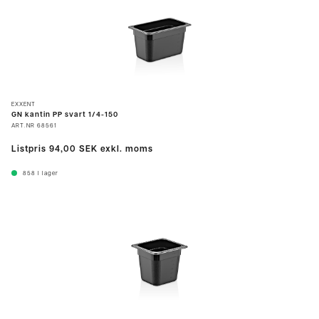
EXXENT
GN kantin PP svart 1/4-150
ART.NR
68561
Listpris
94,00 SEK
exkl. moms
858
I lager