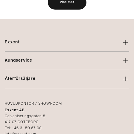
Visa mer
Exxent
Om Exxent
Kundservice
Varumärken
Kontakta oss
Profilering
Återförsäljare
Villkor
Integritetspolicy
Logga in
Reklamation
Kataloger
HUVUDKONTOR / SHOWROOM
Exxent AB
Mediabank
Galvaniseringsgatan 5
417 07 GÖTEBORG
Bli återförsäljare
Tel: +46 31 50 67 00