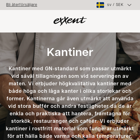
sv
/
SEK
Bli återförsäljare
Kantiner
Kantiner med GN-standard som passar utmärkt
vid såväl tillagningen som vid serveringen av
maten. Vi erbjuder högkvalitativa kantiner med
både höga och låga kanter i olika storlekar och
former. Kantinerna går även utmärkt att använda
vid stora buffér och andra festligheter då de är
enkla och praktiska att hantera, framtagna för
storkök, restauranger och cafeér. Vi erbjuder
kantiner i rostfritt material som fungerar utmärkt
för att hålla både varma och kalla temperaturer.