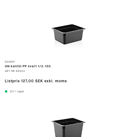
EXXENT
GN kantin PP svart 1/2-150
ART.NR
68553
Listpris
127,00 SEK
exkl. moms
237
I lager