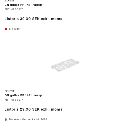
EXXENT
GN galler PP 1/2 transp
ART.NR
68576
Listpris
39,00 SEK
exkl. moms
Ej i lager
EXXENT
GN galler PP 1/3 transp
ART.NR
68577
Listpris
29,00 SEK
exkl. moms
Beräknas åter vecka 45, 2026