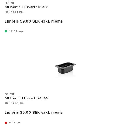
EXXENT
GN kantin PP svart 1/6-150
ART.NR
68563
Listpris
59,00 SEK
exkl. moms
1620
I lager
EXXENT
GN kantin PP svart 1/9- 65
ART.NR
68565
Listpris
35,00 SEK
exkl. moms
Ej i lager