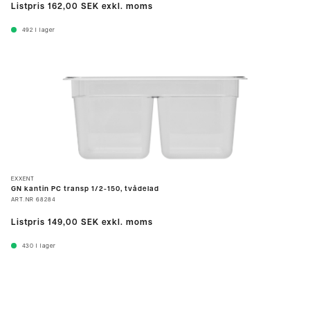
Listpris
162,00 SEK
exkl. moms
492
I lager
EXXENT
GN kantin PC transp 1/2-150, tvådelad
ART.NR
68284
Listpris
149,00 SEK
exkl. moms
430
I lager