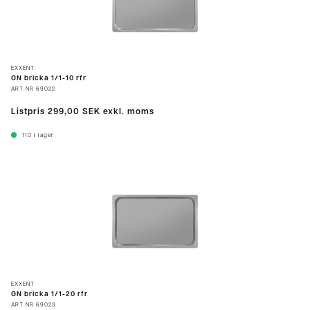
EXXENT
GN bricka 1/1-10 rfr
ART.NR
69022
Listpris
299,00 SEK
exkl. moms
110
I lager
EXXENT
GN bricka 1/1-20 rfr
ART.NR
69023