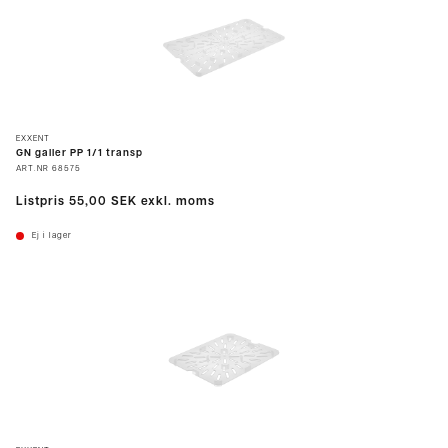
EXXENT
GN galler PP 1/1 transp
ART.NR
68575
Listpris
55,00 SEK
exkl. moms
Ej i lager