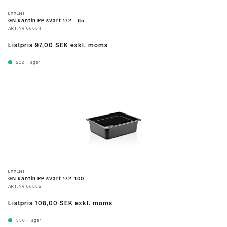
EXXENT
GN kantin PP svart 1/2 - 65
ART.NR
68554
Listpris
97,00 SEK
exkl. moms
202
I lager
EXXENT
GN kantin PP svart 1/2-100
ART.NR
68555
Listpris
108,00 SEK
exkl. moms
336
I lager