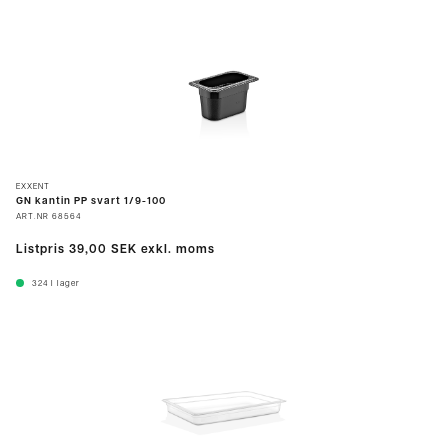
EXXENT
GN kantin PP svart 1/9-100
ART.NR
68564
Listpris
39,00 SEK
exkl. moms
324
I lager