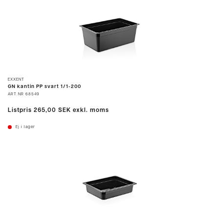
EXXENT
GN kantin PP svart 1/1-200
ART.NR
68549
Listpris
265,00 SEK
exkl. moms
Ej i lager