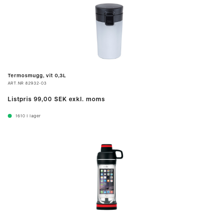
Termosmugg, vit 0,3L
ART.NR
82932-03
Listpris
99,00 SEK
exkl. moms
1610
I lager