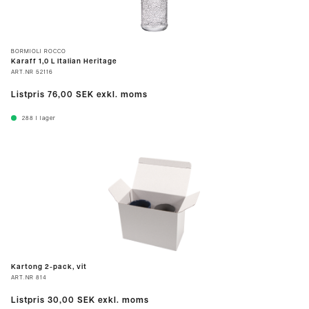
BORMIOLI ROCCO
Karaff 1,0 L Italian Heritage
ART.NR
52116
Listpris
76,00 SEK
exkl. moms
288
I lager
Kartong 2-pack, vit
ART.NR
814
Listpris
30,00 SEK
exkl. moms