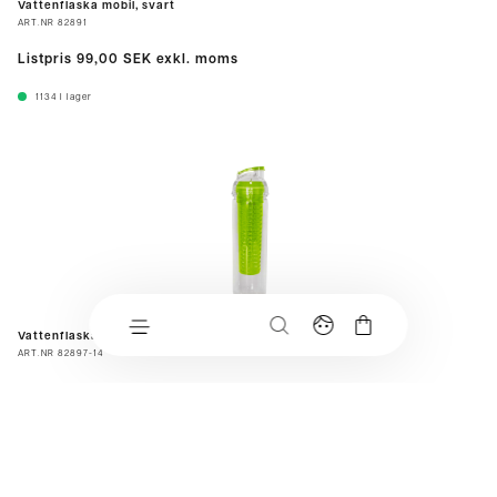
Vattenflaska mobil, svart
ART.NR
82891
Listpris
99,00 SEK
exkl. moms
1134
I lager
Vattenflaska, lime
ART.NR
82897-14
720
I lager