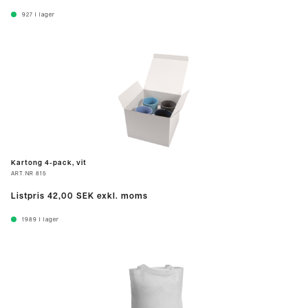
927
I lager
Kartong 4-pack, vit
ART.NR
815
Listpris
42,00 SEK
exkl. moms
1989
I lager