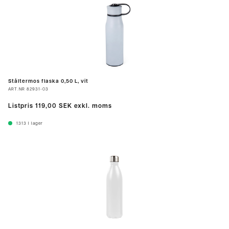
Ståltermos flaska 0,50 L, vit
ART.NR
82931-03
Listpris
119,00 SEK
exkl. moms
1313
I lager