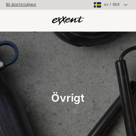
sv
/
SEK
Bli återförsäljare
Övrigt