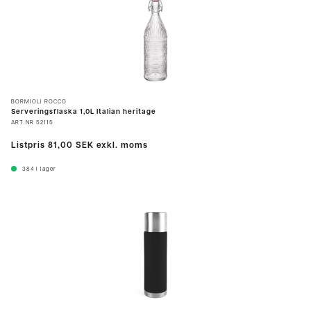
BORMIOLI ROCCO
Serveringsflaska 1,0L Italian heritage
ART.NR
52115
Listpris
81,00 SEK
exkl. moms
384
I lager