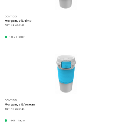
CONTIGO
Morgan, vit/lime
ART.NR
826147
1482
I lager
CONTIGO
Morgan, vit/ocean
ART.NR
826146
1508
I lager