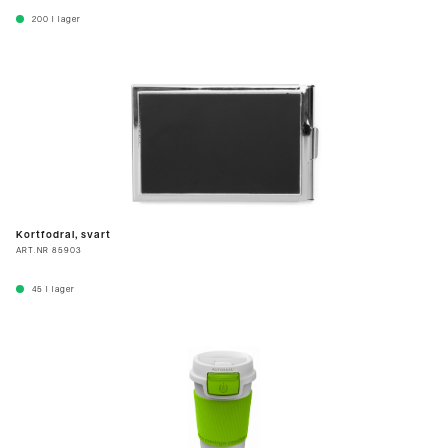
200
I lager
Kortfodral, svart
ART.NR
85903
45
I lager