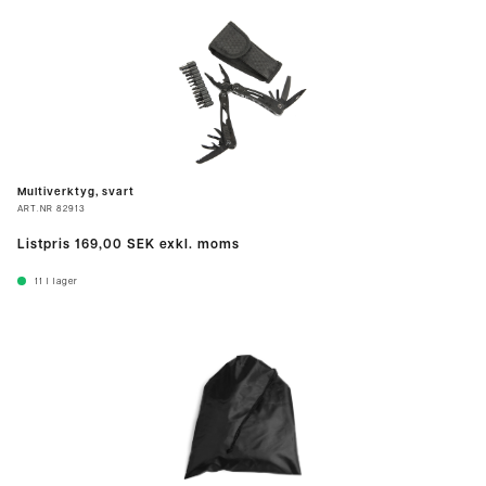
Multiverktyg, svart
ART.NR
82913
Listpris
169,00 SEK
exkl. moms
11
I lager