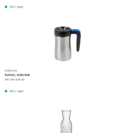
198
I lager
CONTIGO
Fulton, stål/blå
ART.NR
826142
466
I lager