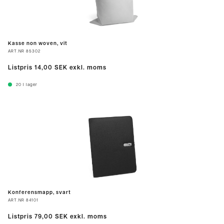
Kasse non woven, vit
ART.NR
85302
Listpris
14,00 SEK
exkl. moms
20
I lager
Konferensmapp, svart
ART.NR
84101
Listpris
79,00 SEK
exkl. moms