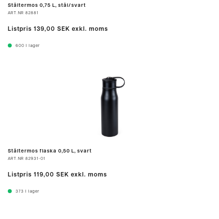
Ståltermos 0,75 L, stål/svart
ART.NR
82881
Listpris
139,00 SEK
exkl. moms
600
I lager
Ståltermos flaska 0,50 L, svart
ART.NR
82931-01
Listpris
119,00 SEK
exkl. moms
373
I lager