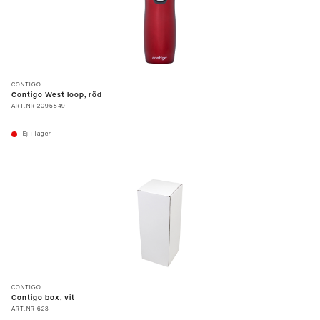
CONTIGO
Contigo West loop, röd
ART.NR
2095849
Ej i lager
CONTIGO
Contigo box, vit
ART.NR
623