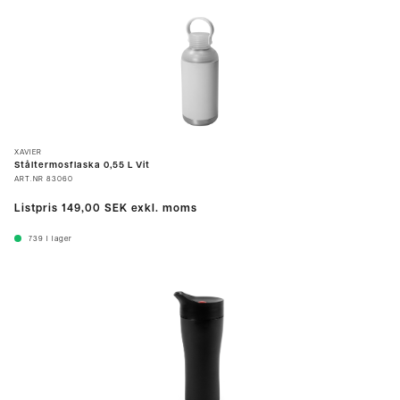
XAVIER
Ståltermosflaska 0,55 L Vit
ART.NR
83060
Listpris
149,00 SEK
exkl. moms
739
I lager