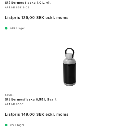
Ståltermos flaska 1,0 L, vit
ART.NR
82919-03
Listpris
129,00 SEK
exkl. moms
489
I lager
XAVIER
Ståltermosflaska 0,55 L Svart
ART.NR
83061
Listpris
149,00 SEK
exkl. moms
722
I lager