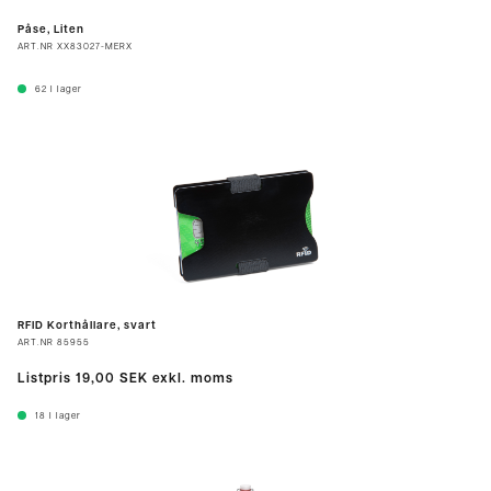
Påse, Liten
ART.NR
XX83027-MERX
62
I lager
RFID Korthållare, svart
ART.NR
85955
Listpris
19,00 SEK
exkl. moms
18
I lager