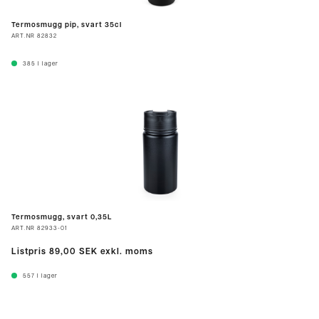
Termosmugg pip, svart 35cl
ART.NR
82832
385
I lager
Termosmugg, svart 0,35L
ART.NR
82933-01
Listpris
89,00 SEK
exkl. moms
557
I lager