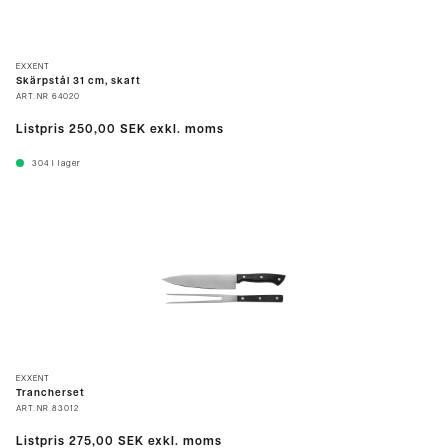
EXXENT
Skärpstål 31 cm, skaft
ART.NR
64020
Listpris
250,00 SEK
exkl. moms
304
I lager
EXXENT
Trancherset
ART.NR
83012
Listpris
275,00 SEK
exkl. moms