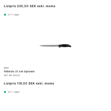
Listpris
230,00 SEK
exkl. moms
371
I lager
BBM
Filékniv 21 cm Uptown
ART.NR
68023
Listpris
118,00 SEK
exkl. moms
527
I lager