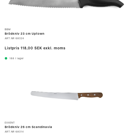
BBM
Brödkniv 23 cm Uptown
ART.NR
68024
Listpris
118,00 SEK
exkl. moms
188
I lager
EXXENT
Brödkniv 26 cm Scandinavia
ART.NR
68014