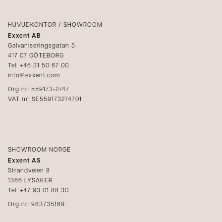
Logga in
Reklamation
Kataloger
HUVUDKONTOR / SHOWROOM
Exxent AB
Mediabank
Galvaniseringsgatan 5
417 07 GÖTEBORG
Bli återförsäljare
Tel: +46 31 50 67 00
info@exxent.com
Org nr: 559173-2747
VAT nr: SE559173274701
SHOWROOM NORGE
Exxent AS
Strandveien 8
1366 LYSAKER
Tel: +47 93 01 88 30
Org nr: 983735169