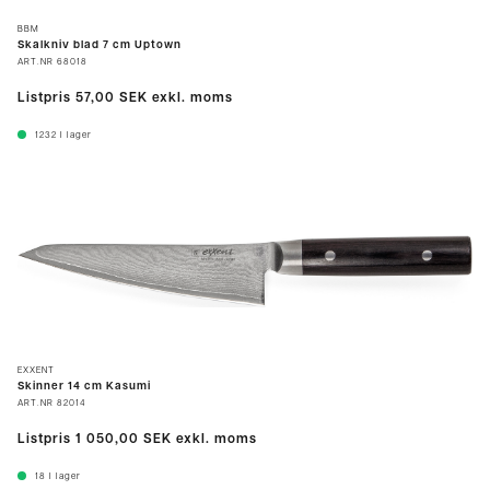
BBM
Skalkniv blad 7 cm Uptown
ART.NR
68018
Listpris
57,00 SEK
exkl. moms
1232
I lager
EXXENT
Skinner 14 cm Kasumi
ART.NR
82014
Listpris
1 050,00 SEK
exkl. moms
18
I lager