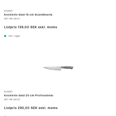
EXXENT
Kockkniv blad 19 cm Scandinavia
ART.NR
68011
Listpris
139,00 SEK
exkl. moms
149
I lager
EXXENT
Kockkniv blad 20 cm Professional
ART.NR
66021
Listpris
295,00 SEK
exkl. moms