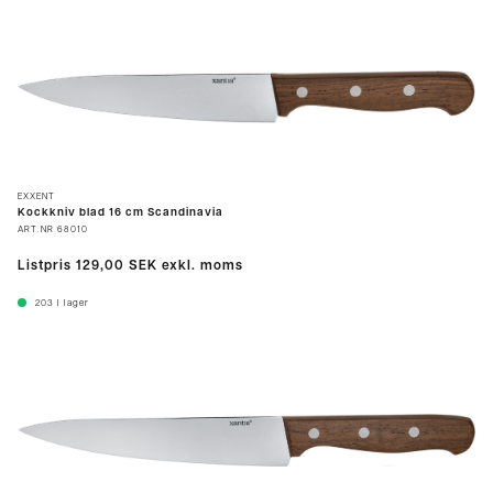
EXXENT
Kockkniv blad 16 cm Scandinavia
ART.NR
68010
Listpris
129,00 SEK
exkl. moms
203
I lager