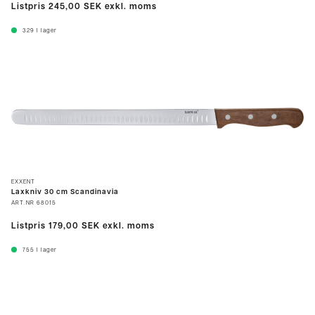
Listpris
245,00 SEK
exkl. moms
329
I lager
EXXENT
Laxkniv 30 cm Scandinavia
ART.NR
68015
Listpris
179,00 SEK
exkl. moms
755
I lager