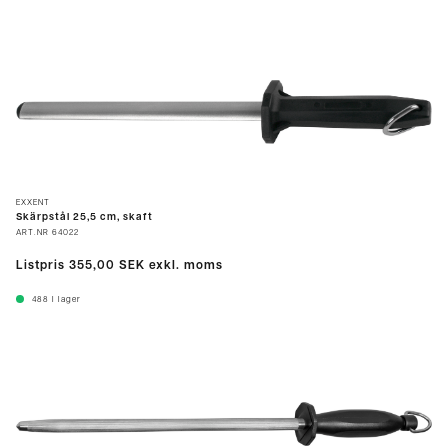
EXXENT
Skärpstål 25,5 cm, skaft
ART.NR
64022
Listpris
355,00 SEK
exkl. moms
488
I lager