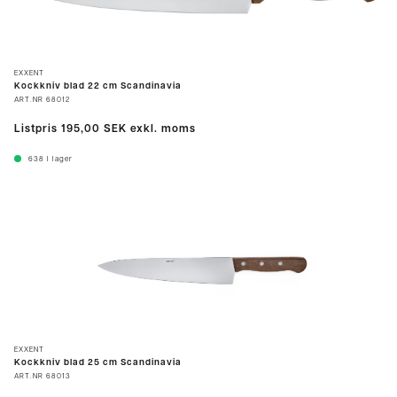
EXXENT
Kockkniv blad 22 cm Scandinavia
ART.NR
68012
Listpris
195,00 SEK
exkl. moms
638
I lager
EXXENT
Kockkniv blad 25 cm Scandinavia
ART.NR
68013