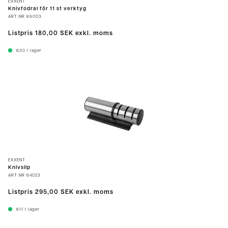
EXXENT
Knivfodral för 11 st verktyg
ART.NR
65003
Listpris
180,00 SEK
exkl. moms
630
I lager
EXXENT
Knivslip
ART.NR
64023
Listpris
295,00 SEK
exkl. moms
611
I lager