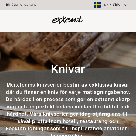
sv
/
SEK
Bli återförsäljare
Knivar
MerxTeams knivserier består av exklusiva knivar
där du finner en kniv för varje matlagningsbehov.
De härdas i en process som ger en extremt skarp
egg och en perfekt balans mellan flexibilitet och
hårdhet. Våra knivserier ger idag stjärnglans till
såväl proffs inom hotell, restaurang och
kockutbildningar som till inspirerande amatörer i