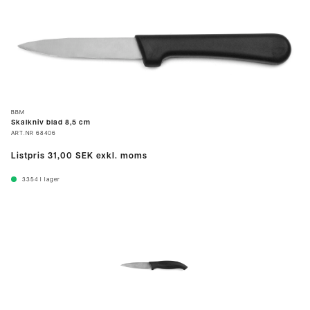
BBM
Skalkniv blad 8,5 cm
ART.NR
68406
Listpris
31,00 SEK
exkl. moms
3354
I lager