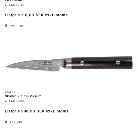
Pizzadelare
ART.NR
65225
Listpris
110,00 SEK
exkl. moms
468
I lager
EXXENT
Skalkniv 8 cm Kasumi
ART.NR
82008
Listpris
998,00 SEK
exkl. moms
37
I lager