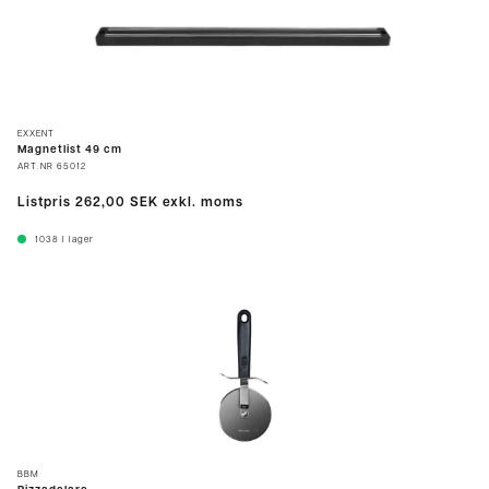
EXXENT
Magnetlist 49 cm
ART.NR
65012
Listpris
262,00 SEK
exkl. moms
1038
I lager
BBM