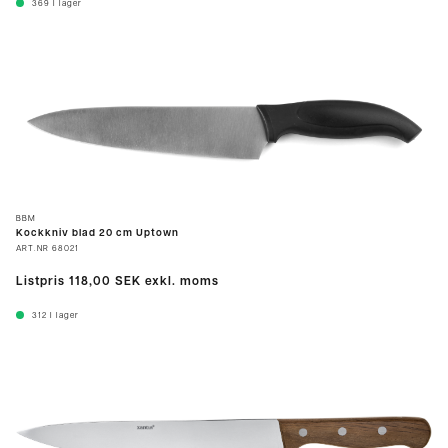
369
I lager
BBM
Kockkniv blad 20 cm Uptown
ART.NR
68021
Listpris
118,00 SEK
exkl. moms
312
I lager