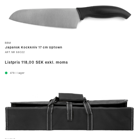
BBM
Japansk Kockkniv 17 cm Uptown
ART.NR
68022
Listpris
118,00 SEK
exkl. moms
479
I lager