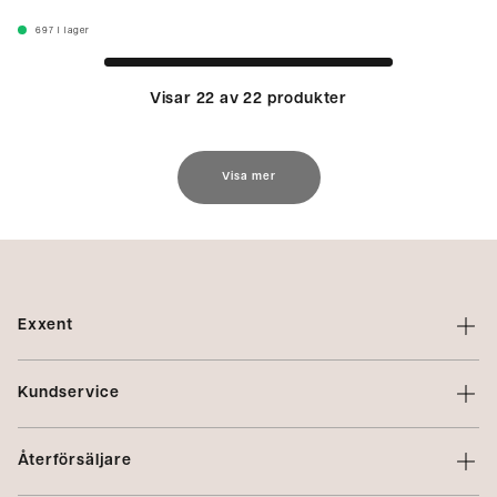
697
I lager
Visar 22 av 22 produkter
Visa mer
Exxent
Om Exxent
Kundservice
Varumärken
Kontakta oss
Profilering
Återförsäljare
Villkor
Integritetspolicy