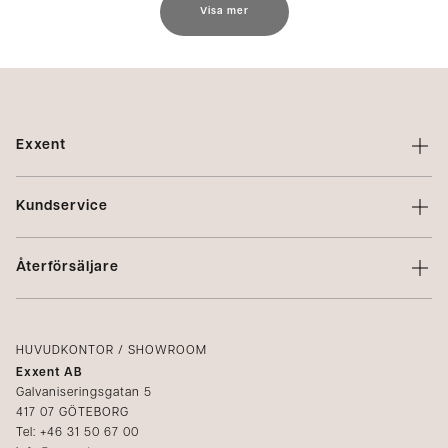
Visa mer
Exxent
Om Exxent
Kundservice
Varumärken
Kontakta oss
Profilering
Återförsäljare
Villkor
Integritetspolicy
Logga in
Reklamation
Kataloger
HUVUDKONTOR / SHOWROOM
Exxent AB
Mediabank
Galvaniseringsgatan 5
417 07 GÖTEBORG
Bli återförsäljare
Tel: +46 31 50 67 00