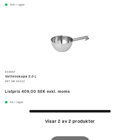
168
I lager
EXXENT
Vattenskopa 2,0 L
ART.NR
65522
Listpris
409,00 SEK
exkl. moms
58
I lager
Visar 2 av 2 produkter