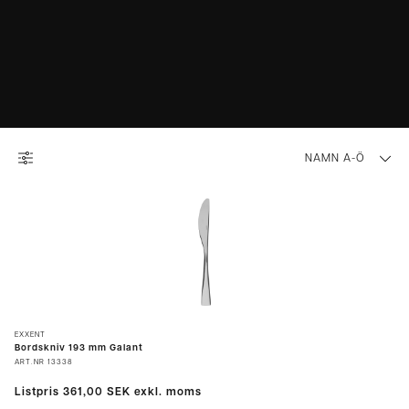
NAMN A-Ö
EXXENT
Bordskniv 193 mm Galant
ART.NR
13338
Listpris
361,00 SEK
exkl. moms