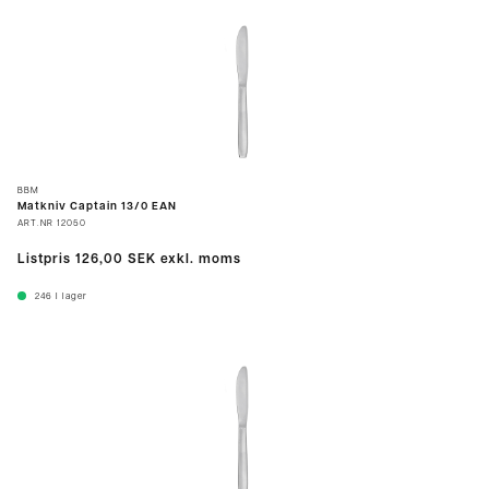
BBM
Matkniv Captain 13/0 EAN
ART.NR
12050
Listpris
126,00 SEK
exkl. moms
246
I lager