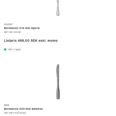
EXXENT
Bordskniv 210 mm Opera
ART.NR
3004R
Listpris
468,00 SEK
exkl. moms
490
I lager
BBM
Bordskniv 220 mm Admiral
ART.NR
PT50TKAD