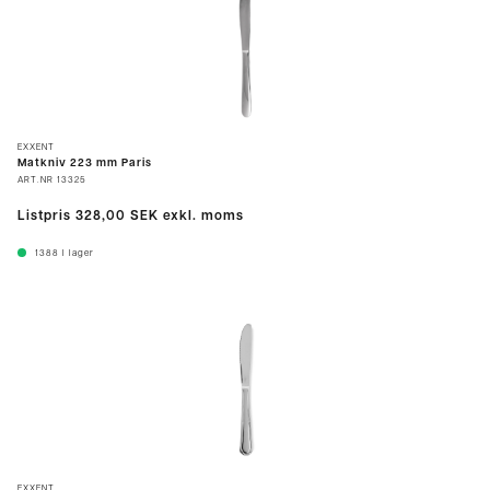
EXXENT
Matkniv 223 mm Paris
ART.NR
13325
Listpris
328,00 SEK
exkl. moms
1388
I lager
EXXENT