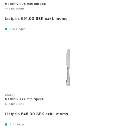
Matkniv 225 mm Barock
ART.NR
2001R
Listpris
591,00 SEK
exkl. moms
305
I lager
EXXENT
Matkniv 227 mm Opera
ART.NR
3001R
Listpris
545,00 SEK
exkl. moms
510
I lager