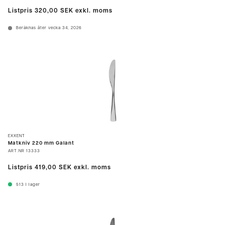
Listpris
320,00 SEK
exkl. moms
Beräknas åter vecka 34, 2026
EXXENT
Matkniv 220 mm Galant
ART.NR
13333
Listpris
419,00 SEK
exkl. moms
513
I lager