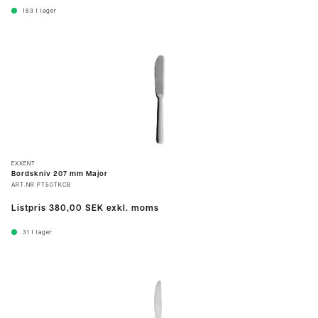
183
I lager
EXXENT
Bordskniv 207 mm Major
ART.NR
PT50TKCB
Listpris
380,00 SEK
exkl. moms
31
I lager