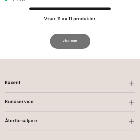
4157
I lager
Visar 11 av 11 produkter
Visa mer
Exxent
Om Exxent
Kundservice
Varumärken
Kontakta oss
Profilering
Återförsäljare
Villkor
Integritetspolicy
Logga in
Reklamation