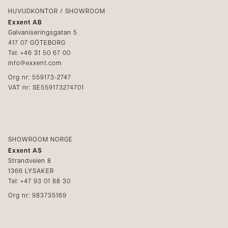
Kataloger
HUVUDKONTOR / SHOWROOM
Exxent AB
Mediabank
Galvaniseringsgatan 5
417 07 GÖTEBORG
Bli återförsäljare
Tel: +46 31 50 67 00
info@exxent.com
Org nr: 559173-2747
VAT nr: SE559173274701
SHOWROOM NORGE
Exxent AS
Strandveien 8
1366 LYSAKER
Tel: +47 93 01 88 30
Org nr: 983735169