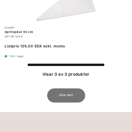
EXXENT
Spritspåse 55 cm
ART.NR
92041
Listpris
129,00 SEK
exkl. moms
738
I lager
Visar 3 av 3 produkter
Visa mer