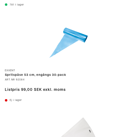
781
I lager
EXXENT
Spritspåse 53 cm, engångs 30-pack
ART.NR
92084
Listpris
99,00 SEK
exkl. moms
Ej i lager