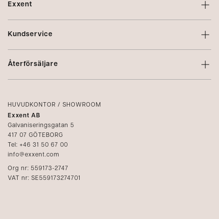
Exxent
Om Exxent
Kundservice
Varumärken
Kontakta oss
Profilering
Återförsäljare
Villkor
Integritetspolicy
Logga in
Reklamation
Kataloger
HUVUDKONTOR / SHOWROOM
Exxent AB
Mediabank
Galvaniseringsgatan 5
417 07 GÖTEBORG
Bli återförsäljare
Tel: +46 31 50 67 00
info@exxent.com
Org nr: 559173-2747
VAT nr: SE559173274701