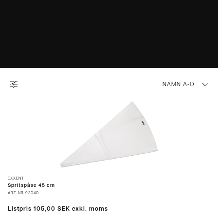
NAMN A-Ö
EXXENT
Spritspåse 45 cm
ART.NR
92040
Listpris
105,00 SEK
exkl. moms