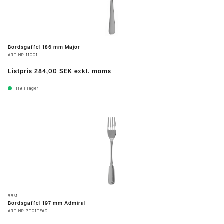
Bordsgaffel 186 mm Major
ART.NR
11001
Listpris
284,00 SEK
exkl. moms
119
I lager
BBM
Bordsgaffel 197 mm Admiral
ART.NR
PT01TFAD