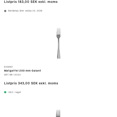
Listpris
183,00 SEK
exkl. moms
Beräknas åter vecka 34, 2026
EXXENT
Matgaffel 200 mm Galant
ART.NR
13334
Listpris
343,00 SEK
exkl. moms
363
I lager