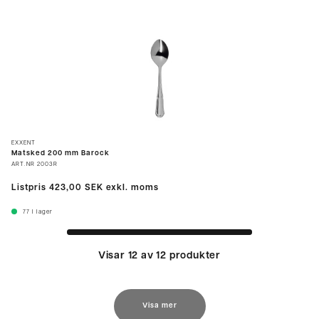
EXXENT
Matsked 200 mm Barock
ART.NR
2003R
Listpris
423,00 SEK
exkl. moms
77
I lager
Visar 12 av 12 produkter
Visa mer