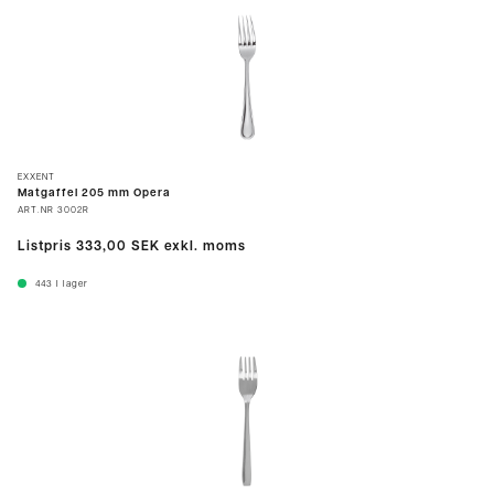
EXXENT
Matgaffel 205 mm Opera
ART.NR
3002R
Listpris
333,00 SEK
exkl. moms
443
I lager