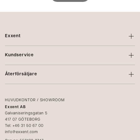
Exxent
Om Exxent
Kundservice
Varumärken
Kontakta oss
Profilering
Återförsäljare
Villkor
Integritetspolicy
Logga in
Reklamation
Kataloger
HUVUDKONTOR / SHOWROOM
Exxent AB
Mediabank
Galvaniseringsgatan 5
417 07 GÖTEBORG
Bli återförsäljare
Tel: +46 31 50 67 00
info@exxent.com