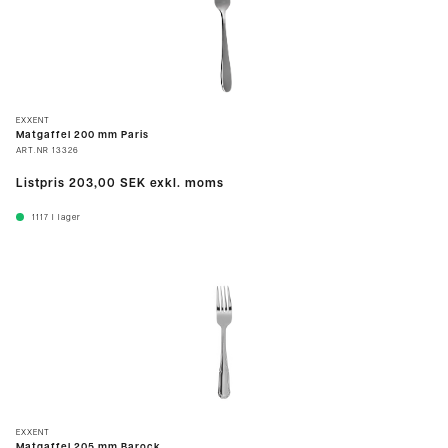
EXXENT
Matgaffel 200 mm Paris
ART.NR
13326
Listpris
203,00 SEK
exkl. moms
1117
I lager
EXXENT
Matgaffel 205 mm Barock