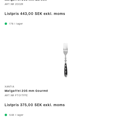
ART.NR
2002R
Listpris
443,00 SEK
exkl. moms
176
I lager
XANTIA
Matgaffel 205 mm Gourmé
ART.NR
PT01TFFE
Listpris
375,00 SEK
exkl. moms
548
I lager