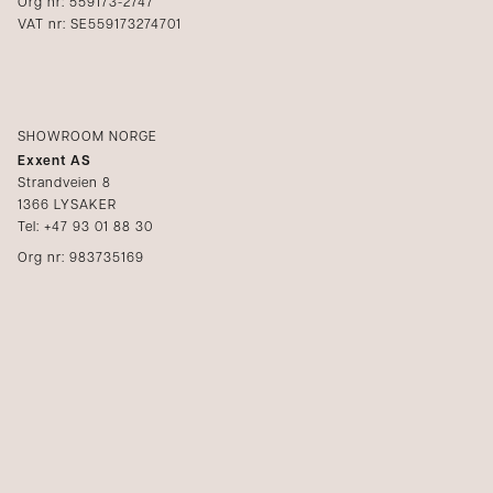
Org nr: 559173-2747
VAT nr: SE559173274701
SHOWROOM NORGE
Exxent AS
Strandveien 8
1366 LYSAKER
Tel: +47 93 01 88 30
Org nr: 983735169