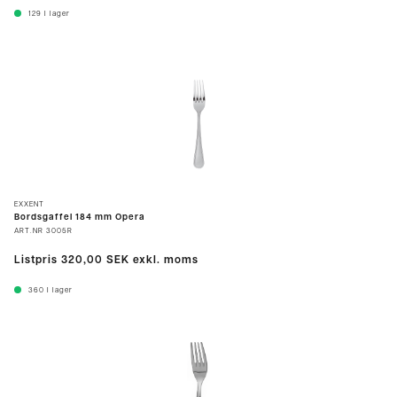
129
I lager
EXXENT
Bordsgaffel 184 mm Opera
ART.NR
3005R
Listpris
320,00 SEK
exkl. moms
360
I lager