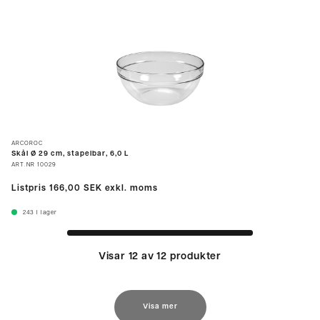
ARCOROC
Skål Ø 29 cm, stapelbar, 6,0 L
ART.NR
10029
Listpris
166,00 SEK
exkl. moms
243
I lager
Visar 12 av 12 produkter
Visa mer