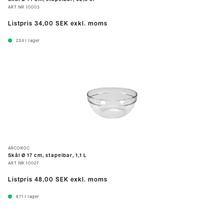
ART.NR
10003
Listpris
34,00 SEK
exkl. moms
234
I lager
ARCOROC
Skål Ø 17 cm, stapelbar, 1,1 L
ART.NR
10027
Listpris
48,00 SEK
exkl. moms
871
I lager