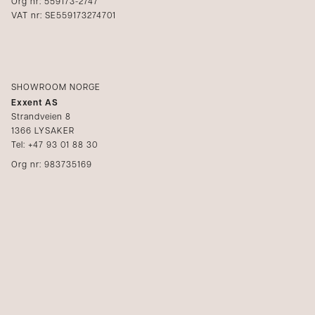
Org nr: 559173-2747
VAT nr: SE559173274701
SHOWROOM NORGE
Exxent AS
Strandveien 8
1366 LYSAKER
Tel: +47 93 01 88 30
Org nr: 983735169