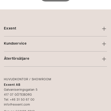
Exxent
Om Exxent
Kundservice
Varumärken
Kontakta oss
Profilering
Återförsäljare
Villkor
Integritetspolicy
Logga in
Reklamation
Kataloger
HUVUDKONTOR / SHOWROOM
Exxent AB
Mediabank
Galvaniseringsgatan 5
417 07 GÖTEBORG
Bli återförsäljare
Tel: +46 31 50 67 00
info@exxent.com