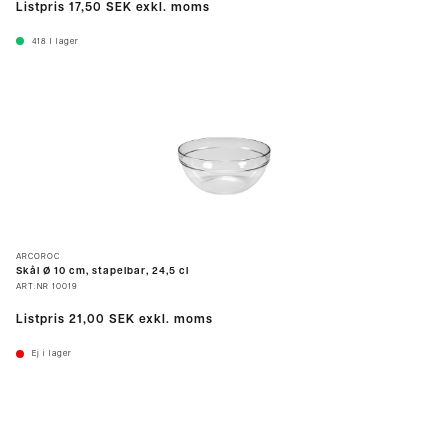
Listpris
17,50 SEK
exkl. moms
418
I lager
ARCOROC
Skål Ø 10 cm, stapelbar, 24,5 cl
ART.NR
10019
Listpris
21,00 SEK
exkl. moms
Ej i lager