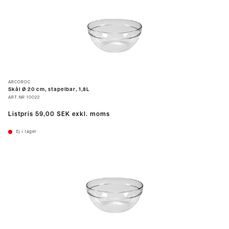
ARCOROC
Skål Ø 20 cm, stapelbar, 1,8L
ART.NR
10022
Listpris
59,00 SEK
exkl. moms
Ej i lager