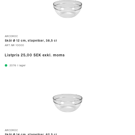
ARCOROC
Skål Ø 12 cm, stapelbar, 38,5 cl
ART.NR
10000
Listpris
25,00 SEK
exkl. moms
2076
I lager
ARCOROC
Skål Ø 14 cm, stapelbar, 62,5 cl