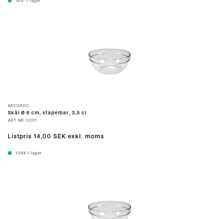
1647
I lager
ARCOROC
Skål Ø 6 cm, stapelbar, 3,5 cl
ART.NR
10011
Listpris
14,00 SEK
exkl. moms
1398
I lager