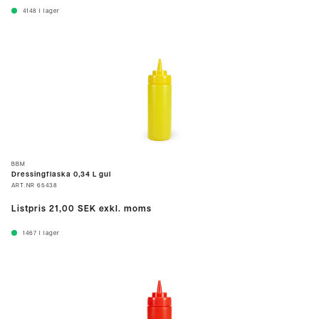
4148
I lager
BBM
Dressingflaska 0,34 L gul
ART.NR
65438
Listpris
21,00 SEK
exkl. moms
1467
I lager