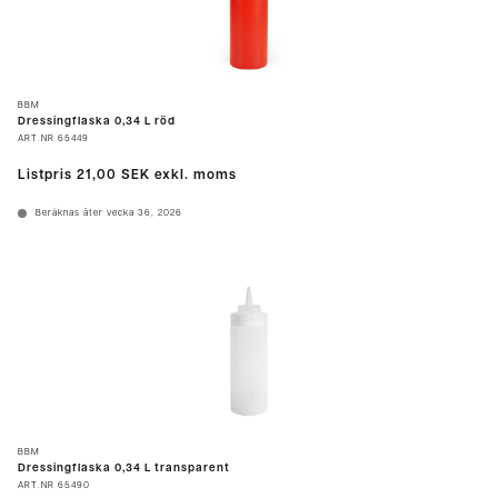
BBM
Dressingflaska 0,34 L röd
ART.NR
65449
Listpris
21,00 SEK
exkl. moms
Beräknas åter vecka 36, 2026
BBM
Dressingflaska 0,34 L transparent
ART.NR
65490