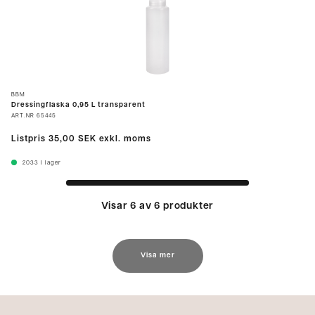
BBM
Dressingflaska 0,95 L transparent
ART.NR
65445
Listpris
35,00 SEK
exkl. moms
2033
I lager
Visar 6 av 6 produkter
Visa mer