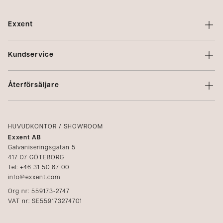
Exxent
Om Exxent
Kundservice
Varumärken
Kontakta oss
Profilering
Återförsäljare
Villkor
Integritetspolicy
Logga in
Reklamation
Kataloger
HUVUDKONTOR / SHOWROOM
Exxent AB
Mediabank
Galvaniseringsgatan 5
417 07 GÖTEBORG
Bli återförsäljare
Tel: +46 31 50 67 00
info@exxent.com
Org nr: 559173-2747
VAT nr: SE559173274701