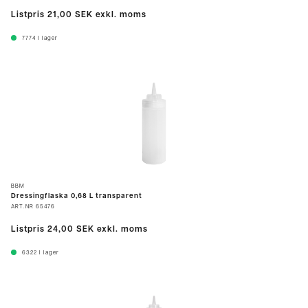
Listpris
21,00 SEK
exkl. moms
7774
I lager
BBM
Dressingflaska 0,68 L transparent
ART.NR
65476
Listpris
24,00 SEK
exkl. moms
6322
I lager