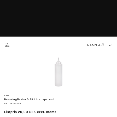
NAMN A-Ö
BBM
Dressingflaska 0,23 L transparent
ART.NR
65488
Listpris
20,00 SEK
exkl. moms