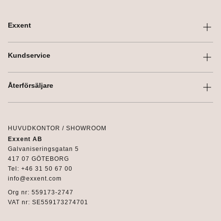
Exxent
Om Exxent
Kundservice
Varumärken
Kontakta oss
Profilering
Återförsäljare
Villkor
Integritetspolicy
Logga in
Reklamation
Kataloger
HUVUDKONTOR / SHOWROOM
Exxent AB
Mediabank
Galvaniseringsgatan 5
Bli återförsäljare
417 07 GÖTEBORG
Tel: +46 31 50 67 00
info@exxent.com
Org nr: 559173-2747
VAT nr: SE559173274701