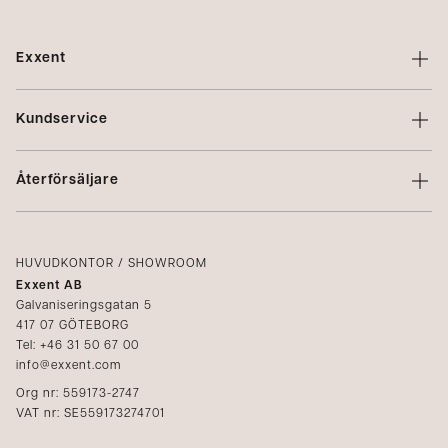
Exxent
Om Exxent
Kundservice
Varumärken
Kontakta oss
Profilering
Återförsäljare
Villkor
Integritetspolicy
Logga in
Reklamation
Kataloger
HUVUDKONTOR / SHOWROOM
Exxent AB
Mediabank
Galvaniseringsgatan 5
417 07 GÖTEBORG
Bli återförsäljare
Tel: +46 31 50 67 00
info@exxent.com
Org nr: 559173-2747
VAT nr: SE559173274701