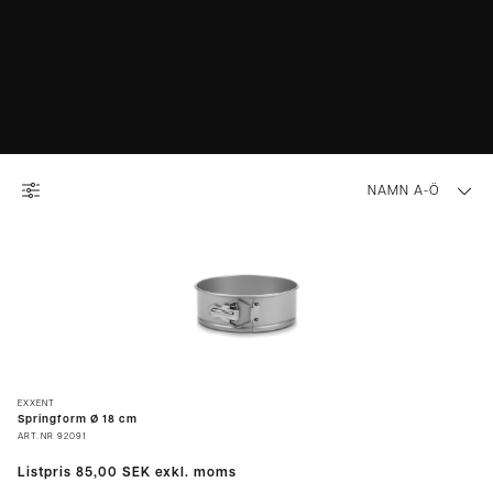
NAMN A-Ö
EXXENT
Springform Ø 18 cm
ART.NR
92091
Listpris
85,00 SEK
exkl. moms