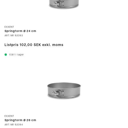
EXXENT
Springform Ø 24 cm
ART.NR
92093
Listpris
102,00 SEK
exkl. moms
1081
I lager
EXXENT
Springform Ø 26 cm
ART.NR
92094