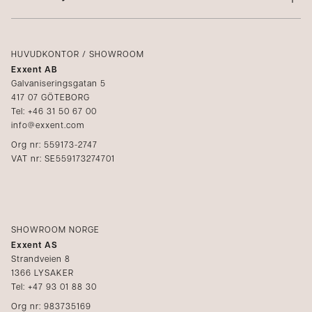
Villkor
Integritetspolicy
Logga in
Reklamation
Kataloger
HUVUDKONTOR / SHOWROOM
Exxent AB
Mediabank
Galvaniseringsgatan 5
417 07 GÖTEBORG
Bli återförsäljare
Tel: +46 31 50 67 00
info@exxent.com
Org nr: 559173-2747
VAT nr: SE559173274701
SHOWROOM NORGE
Exxent AS
Strandveien 8
1366 LYSAKER
Tel: +47 93 01 88 30
Org nr: 983735169