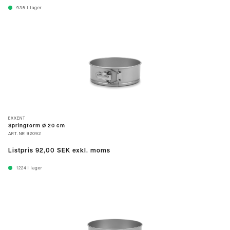
935
I lager
EXXENT
Springform Ø 20 cm
ART.NR
92092
Listpris
92,00 SEK
exkl. moms
1224
I lager