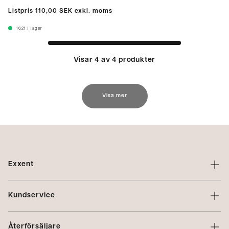
Listpris
110,00 SEK
exkl. moms
1621
I lager
Visar 4 av 4 produkter
Visa mer
Exxent
Om Exxent
Kundservice
Varumärken
Kontakta oss
Profilering
Återförsäljare