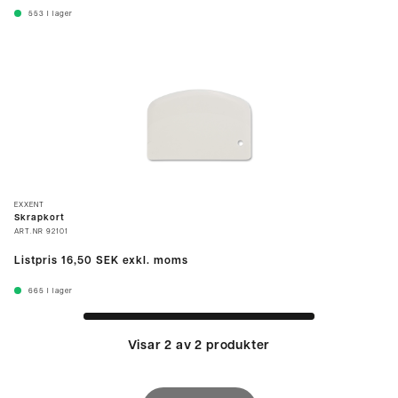
553
I lager
EXXENT
Skrapkort
ART.NR
92101
Listpris
16,50 SEK
exkl. moms
665
I lager
Visar 2 av 2 produkter