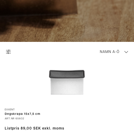
NAMN A-Ö
EXXENT
Degskrapa 15x7,5 cm
ART.NR
65602
Listpris
89,00 SEK
exkl. moms