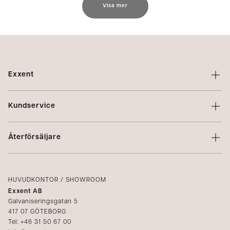
Visa mer
Exxent
Om Exxent
Kundservice
Varumärken
Kontakta oss
Profilering
Återförsäljare
Villkor
Integritetspolicy
Logga in
Reklamation
Kataloger
HUVUDKONTOR / SHOWROOM
Exxent AB
Mediabank
Galvaniseringsgatan 5
417 07 GÖTEBORG
Bli återförsäljare
Tel: +46 31 50 67 00