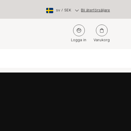
sv
/
SEK
Bli återförsäljare
Logga in
Varukorg