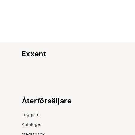
Exxent
Kundservice
Återförsäljare
Kontakta oss
Logga in
Villkor
Kataloger
Reklamation
Mediabank