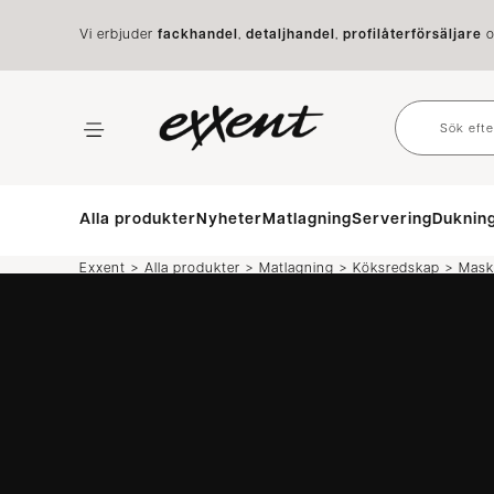
Vi erbjuder
fackhandel
,
detaljhandel
,
profilåterförsäljare
o
Alla produkter
Nyheter
Matlagning
Servering
Duknin
>
>
>
>
Exxent
Alla produkter
Matlagning
Köksredskap
Mask