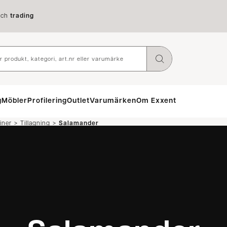
ch
trading
g
Möbler
Profilering
Outlet
Varumärken
Om Exxent
>
>
iner
Tillagning
Salamander