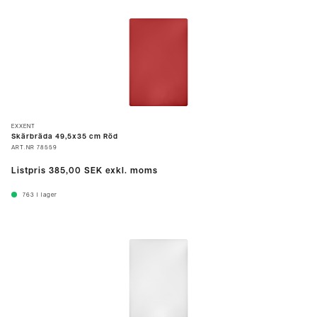
EXXENT
Skärbräda 49,5x35 cm Röd
ART.NR
78559
Listpris
385,00 SEK
exkl. moms
763
I lager