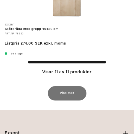
EXXENT
Skärbräda med grepp 40x30 cm
ART.NR
78523
Listpris
274,00 SEK
exkl. moms
159
I lager
Visar 11 av 11 produkter
Visa mer
Exxent