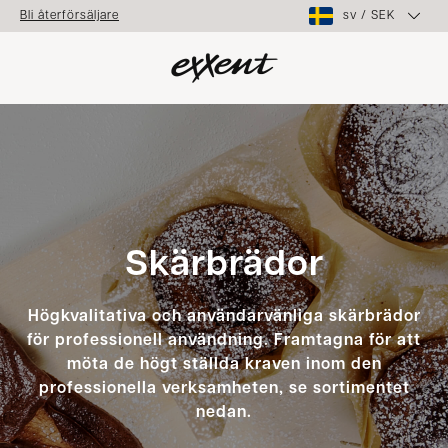
sv
/
SEK
Bli återförsäljare
Skärbrädor
Högkvalitativa och användarvänliga skärbrädor
för professionell användning. Framtagna för att
möta de högt ställda kraven inom den
professionella verksamheten, se sortimentet
nedan.