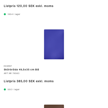
Listpris
120,00 SEK
exkl. moms
1854
I lager
EXXENT
Skärbräda 49,5x35 cm Blå
ART.NR
78560
Listpris
385,00 SEK
exkl. moms
550
I lager