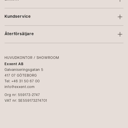
Om Exxent
Kundservice
Varumärken
Kontakta oss
Profilering
Återförsäljare
Villkor
Integritetspolicy
Logga in
Reklamation
Kataloger
HUVUDKONTOR / SHOWROOM
Exxent AB
Mediabank
Galvaniseringsgatan 5
417 07 GÖTEBORG
Bli återförsäljare
Tel: +46 31 50 67 00
info@exxent.com
Org nr: 559173-2747
VAT nr: SE559173274701