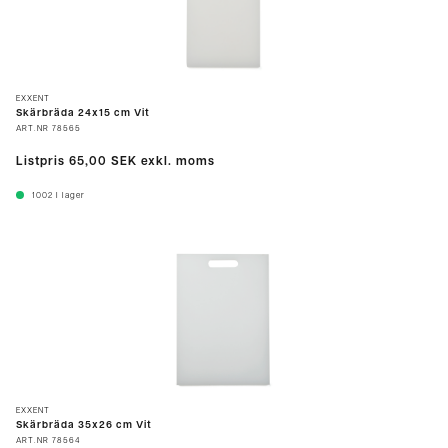
EXXENT
Skärbräda 24x15 cm Vit
ART.NR
78565
Listpris
65,00 SEK
exkl. moms
1002
I lager
EXXENT
Skärbräda 35x26 cm Vit
ART.NR
78564