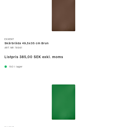
EXXENT
Skärbräda 49,5x35 cm Brun
ART.NR
78561
Listpris
385,00 SEK
exkl. moms
150
I lager