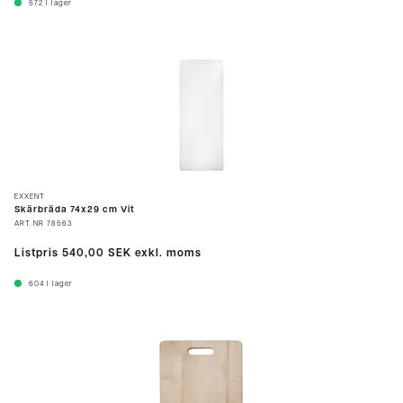
572
I lager
EXXENT
Skärbräda 74x29 cm Vit
ART.NR
78563
Listpris
540,00 SEK
exkl. moms
604
I lager