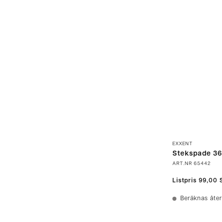
EXXENT
Stekspade 3
ART.NR
65442
Listpris
99,00 
Beräknas åter