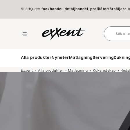
Vi erbjuder
fackhandel
,
detaljhandel
,
profilåterförsäljare
o
Alla produkter
Nyheter
Matlagning
Servering
Duknin
>
>
>
>
Exxent
Alla produkter
Matlagning
Köksredskap
Reds