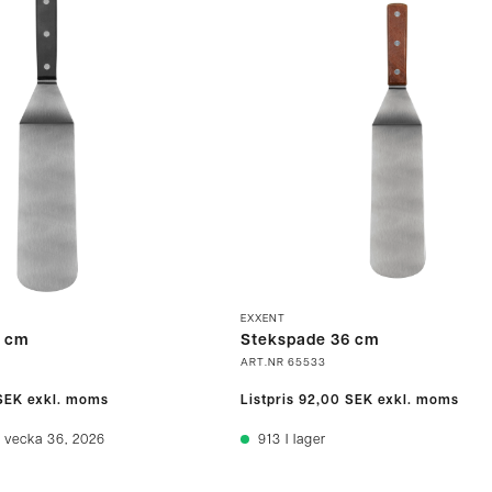
EXXENT
6 cm
Stekspade 36 cm
ART.NR
65533
SEK
exkl. moms
Listpris
92,00 SEK
exkl. moms
 vecka 36, 2026
913
I lager