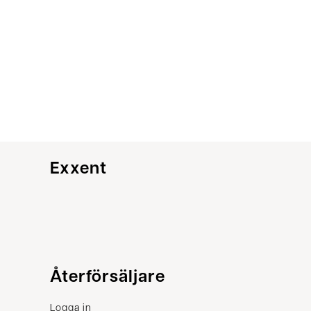
Exxent
Kundservice
Återförsäljare
Kontakta oss
Logga in