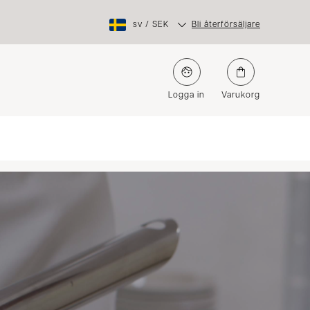
sv
/
SEK
Bli återförsäljare
Logga in
Varukorg