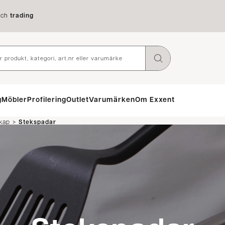
ch
trading
g
Möbler
Profilering
Outlet
Varumärken
Om Exxent
>
kap
Stekspadar