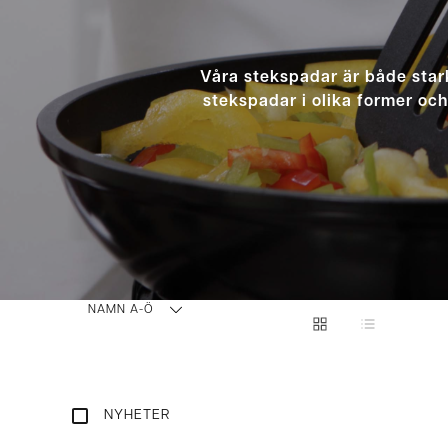
Våra stekspadar är både stark
stekspadar i olika former och
NAMN A-Ö
NYHETER