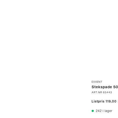
EXXENT
Stekspade 5
ART.NR
65443
Listpris
119,00
242
I lager