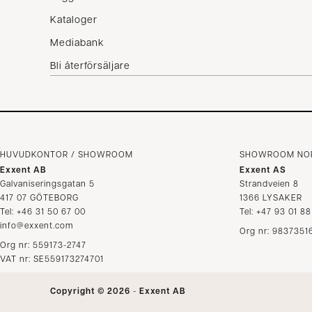
Villkor
Kataloger
Reklamation
Mediabank
Bli återförsäljare
HUVUDKONTOR / SHOWROOM
SHOWROOM NO
Exxent AB
Exxent AS
Galvaniseringsgatan 5
Strandveien 8
417 07 GÖTEBORG
1366 LYSAKER
Tel: +46 31 50 67 00
Tel: +47 93 01 8
info@exxent.com
Org nr: 9837351
Org nr: 559173-2747
VAT nr: SE559173274701
Copyright © 2026
-
Exxent AB