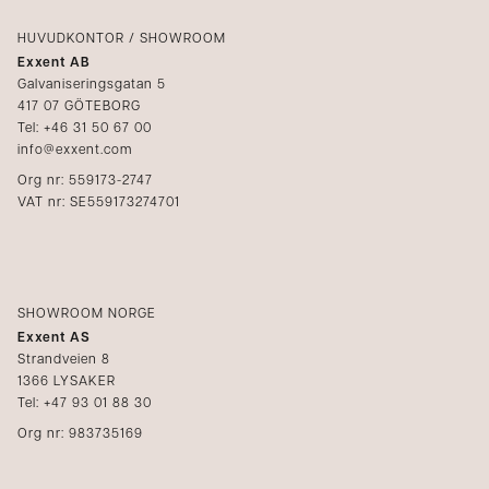
Logga in
Reklamation
Kataloger
HUVUDKONTOR / SHOWROOM
Exxent AB
Mediabank
Galvaniseringsgatan 5
417 07 GÖTEBORG
Bli återförsäljare
Tel: +46 31 50 67 00
info@exxent.com
Org nr: 559173-2747
VAT nr: SE559173274701
SHOWROOM NORGE
Exxent AS
Strandveien 8
1366 LYSAKER
Tel: +47 93 01 88 30
Org nr: 983735169