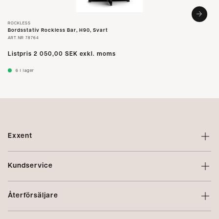
ROCKLESS
Bordsstativ Rockless Bar, H90, Svart
ART.NR
78764
Listpris
2 050,00 SEK
exkl. moms
6
I lager
Exxent
Om Exxent
Kundservice
Varumärken
Kontakta oss
Profilering
Återförsäljare
Villkor
Integritetspolicy