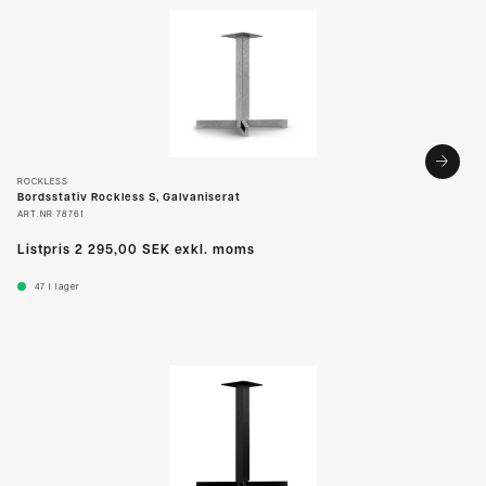
Slide 1 of 4
ROCKLESS
Bordsstativ Rockless S, Galvaniserat
ART.NR
78761
Listpris
2 295,00 SEK
exkl. moms
47
I lager
Slide 1 of 3