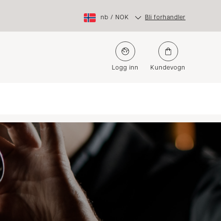
nb
/
NOK
Bli forhandler
Logg inn
Kundevogn