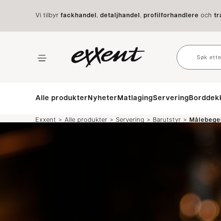
Vi tilbyr
fackhandel
,
detaljhandel
,
profilforhandlere
och
tr
Alle produkter
Nyheter
Matlaging
Servering
Borddek
>
>
>
>
Exxent
Alle produkter
Servering
Barutstyr
Målebege