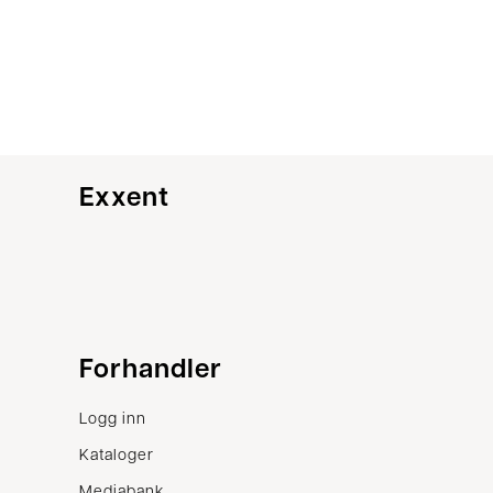
Exxent
Kundeservice
Forhandler
Kontakt oss
Logg inn
Vilkår
Kataloger
Klager
Mediabank