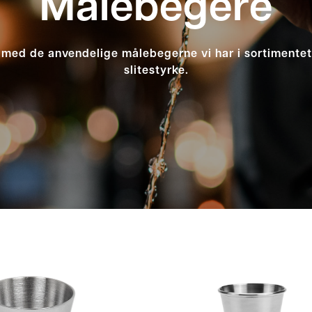
Målebegere
med de anvendelige målebegerne vi har i sortimentet 
slitestyrke.