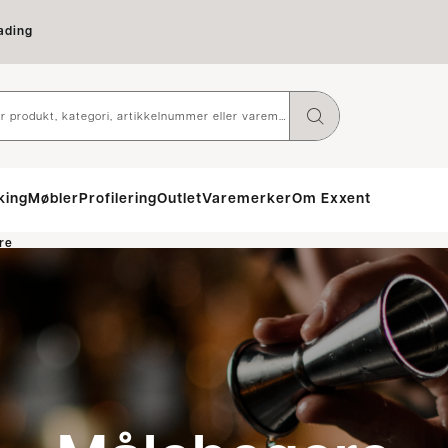
ading
king
Møbler
Profilering
Outlet
Varemerker
Om Exxent
re