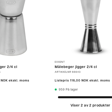
EXXENT
ger 2/4 cl
Målebeger jigger 2/4 cl
5
ARTIKKELNR
66643
 NOK
ekskl. moms
Listepris
116,00 NOK
ekskl. moms
959
På lager
Viser 2 av 2 produkter