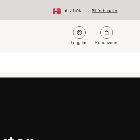
nb
/
NOK
Bli forhandler
Logg inn
Kundevogn