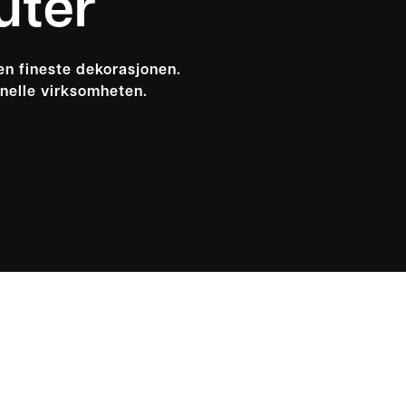
uter
den fineste dekorasjonen.
onelle virksomheten.