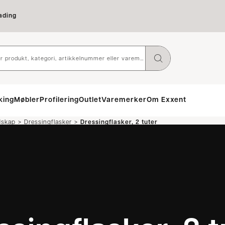
ading
king
Møbler
Profilering
Outlet
Varemerker
Om Exxent
>
>
dskap
Dressingflasker
Dressingflasker, 2 tuter