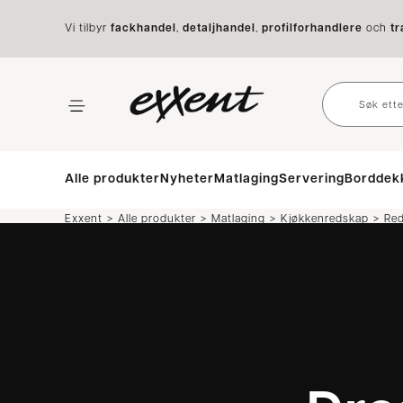
Vi tilbyr
fackhandel
,
detaljhandel
,
profilforhandlere
och
tr
Alle produkter
Nyheter
Matlaging
Servering
Borddek
>
>
>
>
Exxent
Alle produkter
Matlaging
Kjøkkenredskap
Re