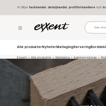
Vi tilbyr
fackhandel
,
detaljhandel
,
profilforhandlere
och
tr
Alle produkter
Nyheter
Matlaging
Servering
Borddek
>
>
>
>
Exxent
Alle produkter
Matlaging
Kjøkkenredskap
Re