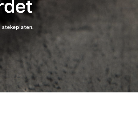
rdet
l stekeplaten.