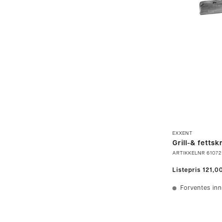
EXXENT
Grill-& fetts
ARTIKKELNR
61072
Listepris
121,0
Forventes inn