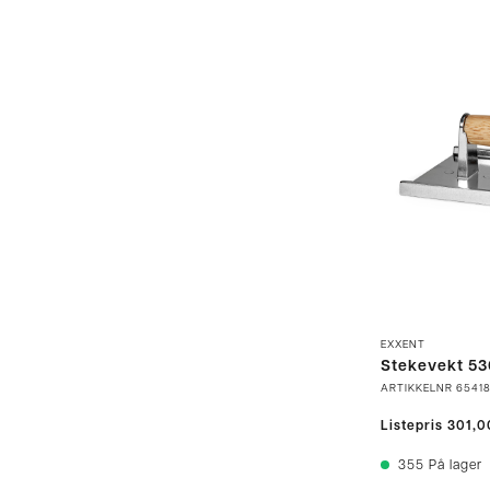
EXXENT
Stekevekt 53
ARTIKKELNR
6541
Listepris
301,0
355
På lager