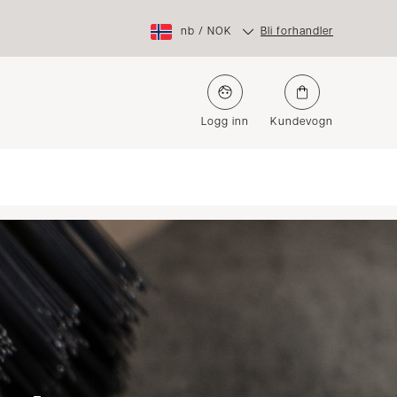
nb
/
NOK
Bli forhandler
Logg inn
Kundevogn