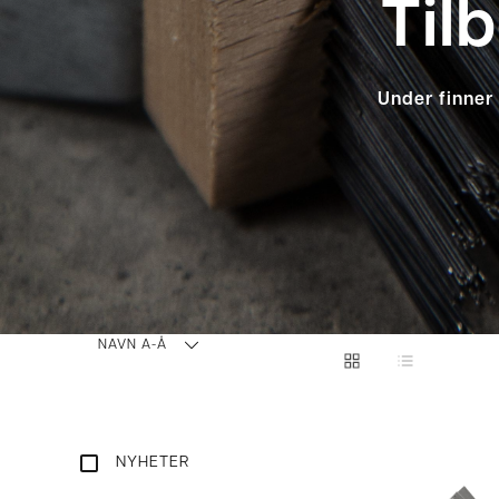
Til
Under finner 
NAVN A-Å
NYHETER