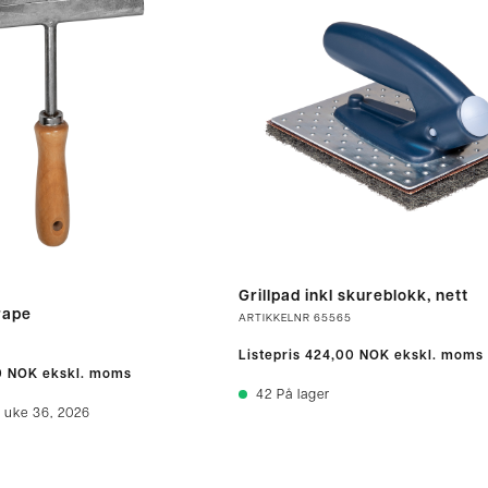
Grillpad inkl skureblokk, nett
krape
ARTIKKELNR
65565
Listepris
424,00 NOK
ekskl. moms
0 NOK
ekskl. moms
42
På lager
 uke 36, 2026