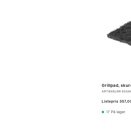
Grillpad, skur
ARTIKKELNR
6556
Listepris
357,0
17
På lager