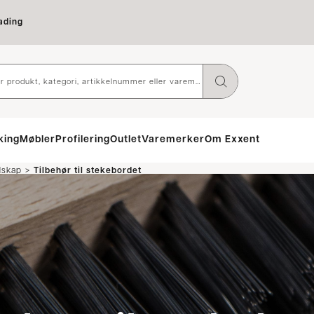
ading
king
Møbler
Profilering
Outlet
Varemerker
Om Exxent
>
dskap
Tilbehør til stekebordet