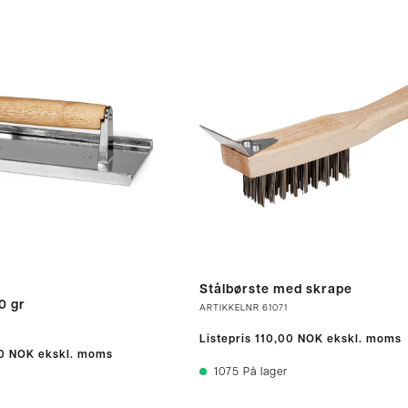
Stålbørste med skrape
0 gr
ARTIKKELNR
61071
8
Listepris
110,00 NOK
ekskl. moms
0 NOK
ekskl. moms
1075
På lager