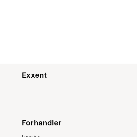
Exxent
Kundeservice
Forhandler