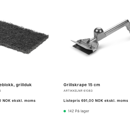
eblokk, grillduk
Grillskrape 15 cm
6
ARTIKKELNR
61083
0 NOK
ekskl. moms
Listepris
691,00 NOK
ekskl. moms
142
På lager