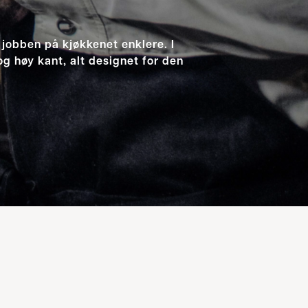
 jobben på kjøkkenet enklere. I
og høy kant, alt designet for den