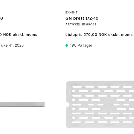
EXXENT
20
GN brett 1/2-10
3
ARTIKKELNR
69058
0 NOK
ekskl. moms
Listepris
270,00 NOK
ekskl. moms
 uke 41, 2026
190
På lager