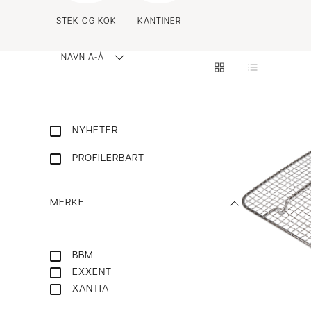
STEK OG KOK
KANTINER
NAVN A-Å
NYHETER
PROFILERBART
MERKE
BBM
EXXENT
XANTIA