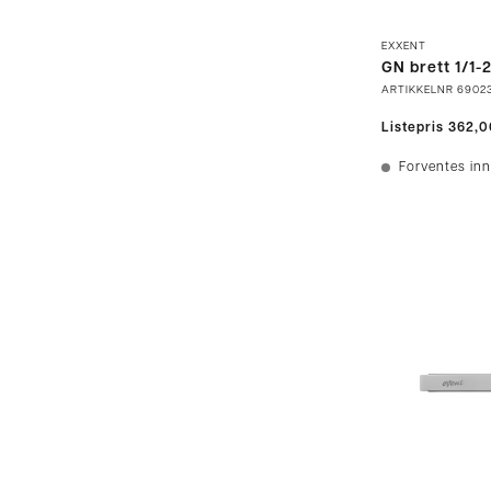
EXXENT
GN brett 1/1-
ARTIKKELNR
6902
Listepris
362,0
Forventes inn