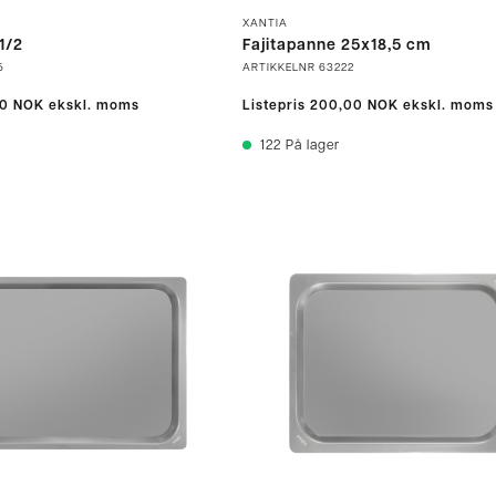
XANTIA
1/2
Fajitapanne 25x18,5 cm
5
ARTIKKELNR
63222
00 NOK
ekskl. moms
Listepris
200,00 NOK
ekskl. moms
122
På lager