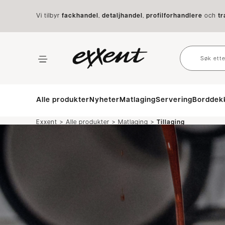
Vi tilbyr
fackhandel
,
detaljhandel
,
profilforhandlere
och
tr
Alle produkter
Nyheter
Matlaging
Servering
Borddek
>
>
>
Exxent
Alle produkter
Matlaging
Tillaging