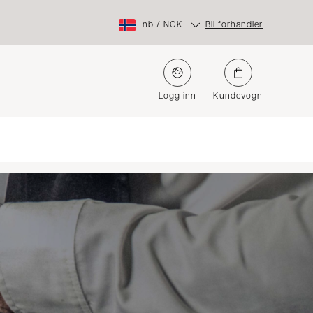
nb
/
NOK
Bli forhandler
Logg inn
Kundevogn