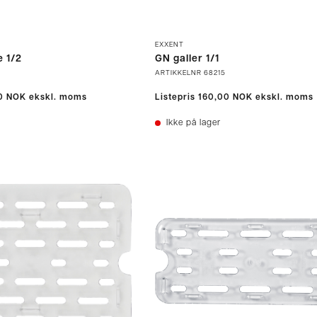
EXXENT
e 1/2
GN galler 1/1
ARTIKKELNR
68215
0 NOK
ekskl. moms
Listepris
160,00 NOK
ekskl. moms
Ikke på lager