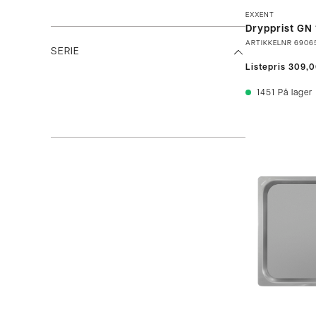
EXXENT
Drypprist GN 
ARTIKKELNR
6906
SERIE
Listepris
309,
1451
På lager