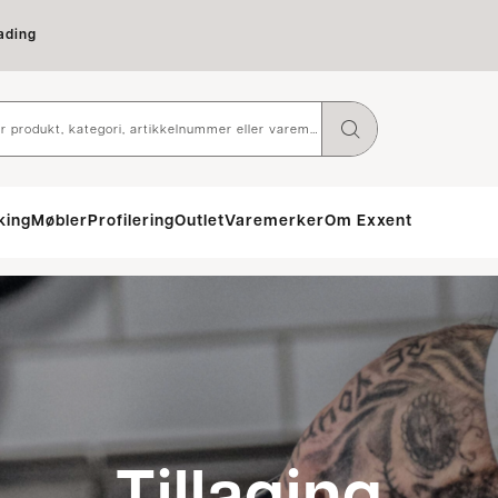
ading
king
Møbler
Profilering
Outlet
Varemerker
Om Exxent