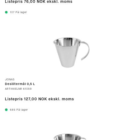
Listepris
76,00 NOK
ekskl. moms
107
På lager
JONAS
Desilitermål 0,5 L
ARTIKKELNR
61059
Listepris
127,00 NOK
ekskl. moms
685
På lager