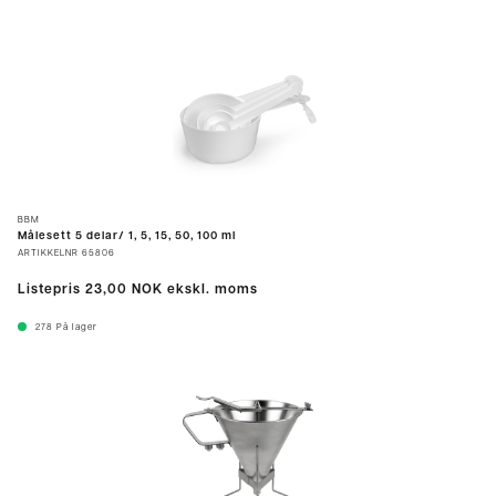
BBM
Målesett 5 delar/ 1, 5, 15, 50, 100 ml
ARTIKKELNR
65806
Listepris
23,00 NOK
ekskl. moms
278
På lager