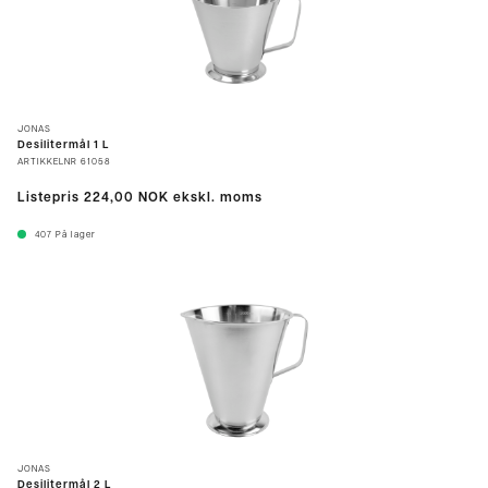
JONAS
Desilitermål 1 L
ARTIKKELNR
61058
Listepris
224,00 NOK
ekskl. moms
407
På lager
JONAS
Desilitermål 2 L