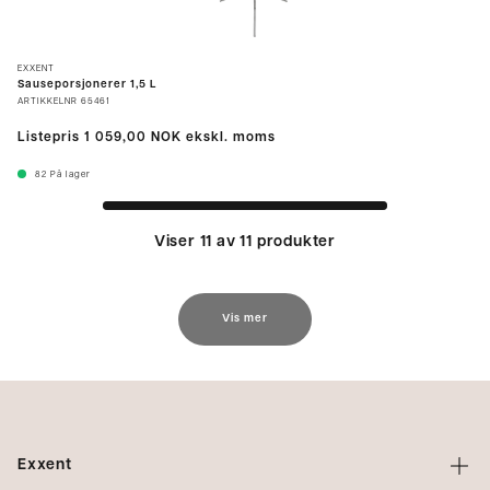
EXXENT
Sauseporsjonerer 1,5 L
ARTIKKELNR
65461
Listepris
1 059,00 NOK
ekskl. moms
82
På lager
Viser 11 av 11 produkter
Vis mer
Exxent