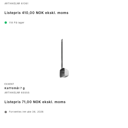
ARTIKKELNR
61061
Listepris
410,00 NOK
ekskl. moms
118
På lager
EXXENT
Kaffemål 7 g
ARTIKKELNR
65555
Listepris
71,00 NOK
ekskl. moms
Forventes inn uke 36, 2026