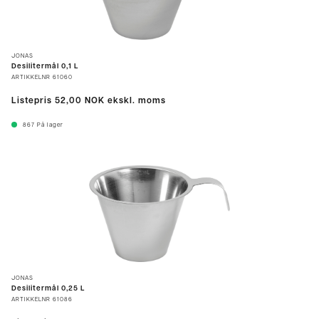
JONAS
Desilitermål 0,1 L
ARTIKKELNR
61060
Listepris
52,00 NOK
ekskl. moms
867
På lager
JONAS
Desilitermål 0,25 L
ARTIKKELNR
61086