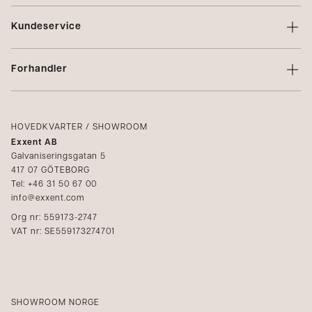
Om Exxent
Kundeservice
Varemerker
Kontakt oss
Profilering
Forhandler
Vilkår
Integritetspolicy
Logg inn
Klager
Kataloger
HOVEDKVARTER / SHOWROOM
Exxent AB
Mediabank
Galvaniseringsgatan 5
417 07 GÖTEBORG
Bli forhandler
Tel: +46 31 50 67 00
info@exxent.com
Org nr: 559173-2747
VAT nr: SE559173274701
SHOWROOM NORGE