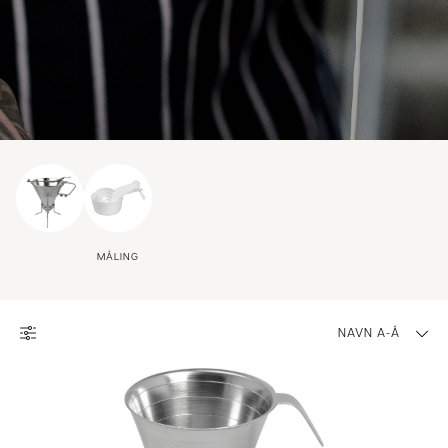
MÅLING
NAVN A-Å