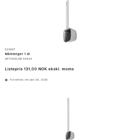
EXXENT
Målebeger 1 dl
ARTIKKELNR
65655
Listepris
131,00 NOK
ekskl. moms
Forventes inn uke 36, 2026