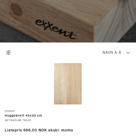
NAVN A-Å
EXXENT
Huggebrett 45x30 cm
ARTIKKELNR
78500
Listepris
666,00 NOK
ekskl. moms