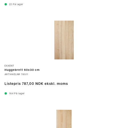
22
På lager
EXXENT
Huggebrett 60x30 cm
ARTIKKELNR
78511
Listepris
787,00 NOK
ekskl. moms
164
På lager