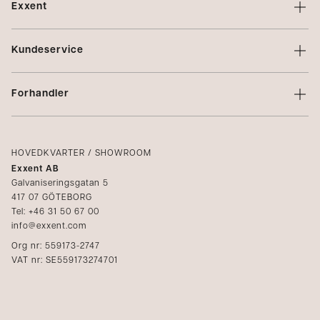
Exxent
Om Exxent
Kundeservice
Varemerker
Kontakt oss
Profilering
Forhandler
Vilkår
Integritetspolicy
Logg inn
Klager
Kataloger
HOVEDKVARTER / SHOWROOM
Exxent AB
Mediabank
Galvaniseringsgatan 5
417 07 GÖTEBORG
Bli forhandler
Tel: +46 31 50 67 00
info@exxent.com
Org nr: 559173-2747
VAT nr: SE559173274701