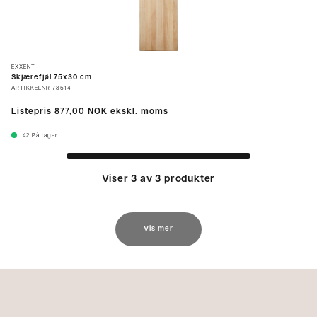
EXXENT
Skjærefjøl 75x30 cm
ARTIKKELNR
78514
Listepris
877,00 NOK
ekskl. moms
42
På lager
Viser 3 av 3 produkter
Vis mer