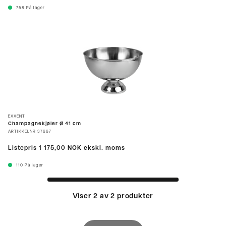
758
På lager
EXXENT
Champagnekjøler Ø 41 cm
ARTIKKELNR
37667
Listepris
1 175,00 NOK
ekskl. moms
110
På lager
Viser 2 av 2 produkter