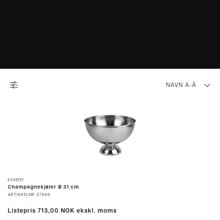
NAVN A-Å
EXXENT
Champagnekjøler Ø 31 cm
ARTIKKELNR
37666
Listepris
713,00 NOK
ekskl. moms