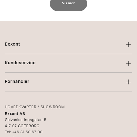
Vis mer
Exxent
Om Exxent
Kundeservice
Varemerker
Kontakt oss
Profilering
Forhandler
Vilkår
Integritetspolicy
Logg inn
Klager
Kataloger
HOVEDKVARTER / SHOWROOM
Exxent AB
Mediabank
Galvaniseringsgatan 5
417 07 GÖTEBORG
Bli forhandler
Tel: +46 31 50 67 00