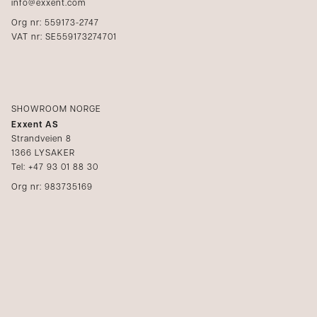
info@exxent.com
Org nr: 559173-2747
VAT nr: SE559173274701
SHOWROOM NORGE
Exxent AS
Strandveien 8
1366 LYSAKER
Tel: +47 93 01 88 30
Org nr: 983735169