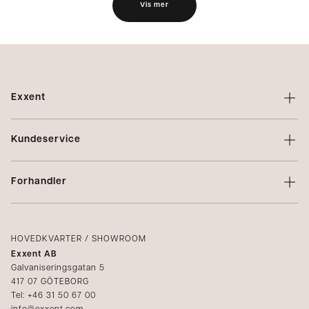
Vis mer
Exxent
Om Exxent
Kundeservice
Varemerker
Kontakt oss
Profilering
Forhandler
Vilkår
Integritetspolicy
Logg inn
Klager
Kataloger
HOVEDKVARTER / SHOWROOM
Exxent AB
Mediabank
Galvaniseringsgatan 5
417 07 GÖTEBORG
Bli forhandler
Tel: +46 31 50 67 00