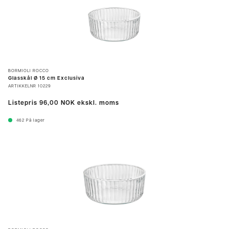
BORMIOLI ROCCO
Glasskål Ø 15 cm Exclusiva
ARTIKKELNR
10229
Listepris
96,00 NOK
ekskl. moms
462
På lager