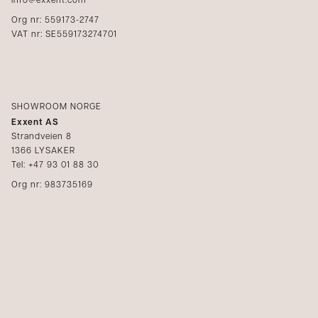
info@exxent.com
Org nr: 559173-2747
VAT nr: SE559173274701
SHOWROOM NORGE
Exxent AS
Strandveien 8
1366 LYSAKER
Tel: +47 93 01 88 30
Org nr: 983735169