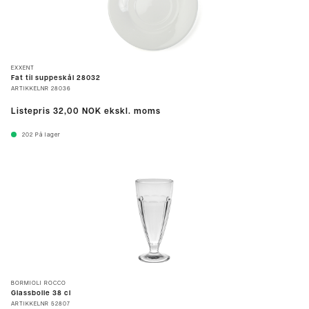
EXXENT
Fat til suppeskål 28032
ARTIKKELNR
28036
Listepris
32,00 NOK
ekskl. moms
202
På lager
BORMIOLI ROCCO
Glassbolle 38 cl
ARTIKKELNR
52807