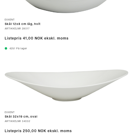
EXXENT
Skål 12x8 cm låg, hvit
ARTIKKELNR
28017
Listepris
41,00 NOK
ekskl. moms
4251
På lager
EXXENT
Skål 32x19 cm, oval
ARTIKKELNR
34032
Listepris
250,00 NOK
ekskl. moms