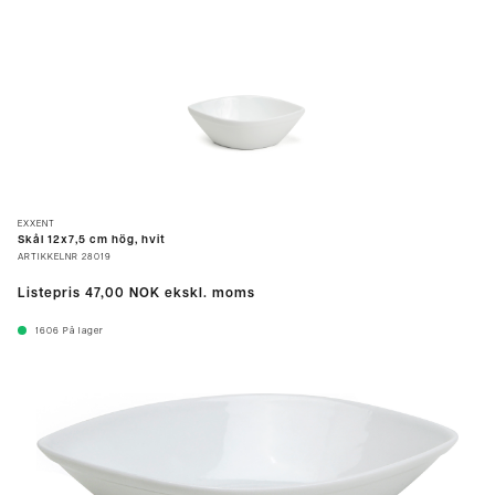
EXXENT
Skål 12x7,5 cm hög, hvit
ARTIKKELNR
28019
Listepris
47,00 NOK
ekskl. moms
1606
På lager