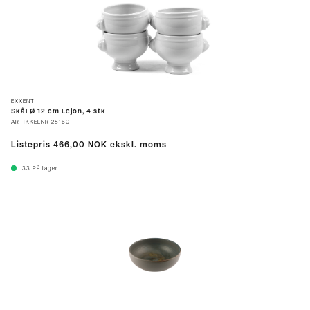
EXXENT
Skål Ø 12 cm Lejon, 4 stk
ARTIKKELNR
28160
Listepris
466,00 NOK
ekskl. moms
33
På lager