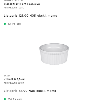
BORMIOLI ROCCO
Glasskål Ø 18 cm Exclusiva
ARTIKKELNR
10230
Listepris
121,00 NOK
ekskl. moms
288
På lager
EXXENT
Kokott Ø 8,5 cm
ARTIKKELNR
28014
Listepris
42,00 NOK
ekskl. moms
2742
På lager