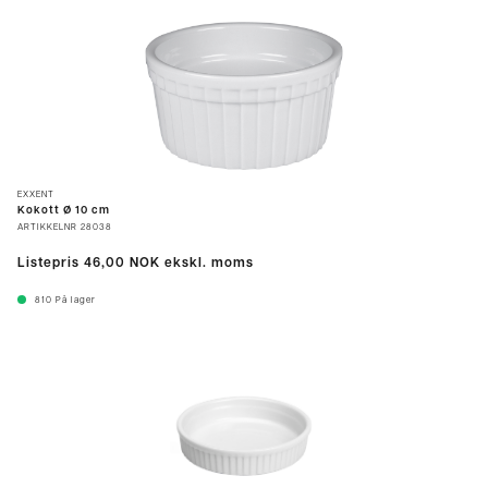
EXXENT
Kokott Ø 10 cm
ARTIKKELNR
28038
Listepris
46,00 NOK
ekskl. moms
810
På lager