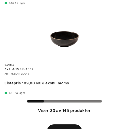
325
På lager
XANTIA
Skål Ø 13 cm Rhea
ARTIKKELNR
20049
Listepris
109,00 NOK
ekskl. moms
391
På lager
Viser 33 av 145 produkter