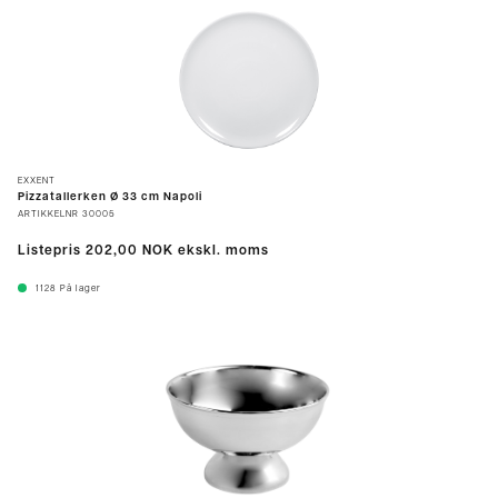
EXXENT
Pizzatallerken Ø 33 cm Napoli
ARTIKKELNR
30005
Listepris
202,00 NOK
ekskl. moms
1128
På lager