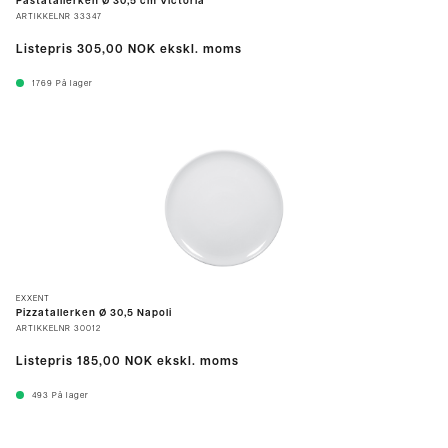
Pastatallerken Ø 30,5 cm Victoria
ARTIKKELNR
33347
Listepris
305,00 NOK
ekskl. moms
1769
På lager
EXXENT
Pizzatallerken Ø 30,5 Napoli
ARTIKKELNR
30012
Listepris
185,00 NOK
ekskl. moms
493
På lager