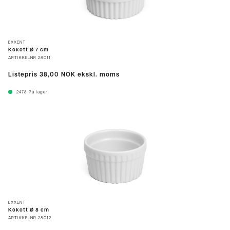
EXXENT
Kokott Ø 7 cm
ARTIKKELNR
28011
Listepris
38,00 NOK
ekskl. moms
2478
På lager
EXXENT
Kokott Ø 8 cm
ARTIKKELNR
28012