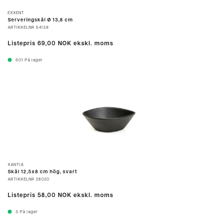
EXXENT
Serveringskål Ø 13,8 cm
ARTIKKELNR
54138
Listepris
69,00 NOK
ekskl. moms
501
På lager
XANTIA
Skål 12,5x8 cm hög, svart
ARTIKKELNR
28020
Listepris
58,00 NOK
ekskl. moms
3
På lager