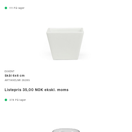
111
På lager
EXXENT
Skål 6x6 cm
ARTIKKELNR
26285
Listepris
35,00 NOK
ekskl. moms
378
På lager