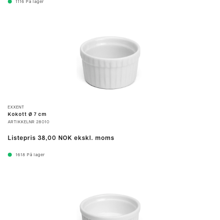
1116
På lager
EXXENT
Kokott Ø 7 cm
ARTIKKELNR
28010
Listepris
38,00 NOK
ekskl. moms
1618
På lager