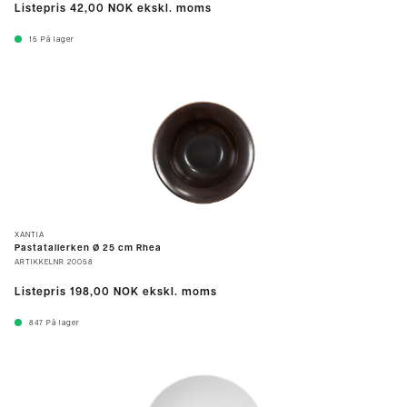
Listepris
42,00 NOK
ekskl. moms
15
På lager
XANTIA
Pastatallerken Ø 25 cm Rhea
ARTIKKELNR
20058
Listepris
198,00 NOK
ekskl. moms
847
På lager