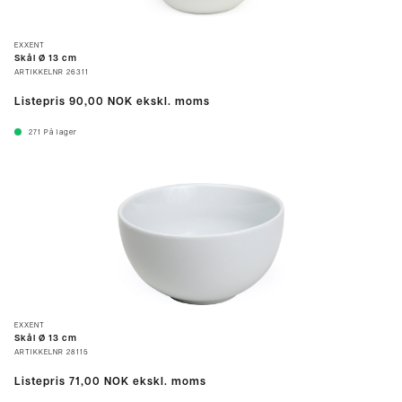
EXXENT
Skål Ø 13 cm
ARTIKKELNR
26311
Listepris
90,00 NOK
ekskl. moms
271
På lager
EXXENT
Skål Ø 13 cm
ARTIKKELNR
28115
Listepris
71,00 NOK
ekskl. moms