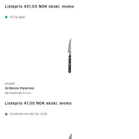
Listepris
437,00 NOK
ekskl. moms
42
På lager
EXXENT
Grillkniv Palermo
ARTIKKELNR
97731
Listepris
47,00 NOK
ekskl. moms
Forventes inn uke 36, 2026