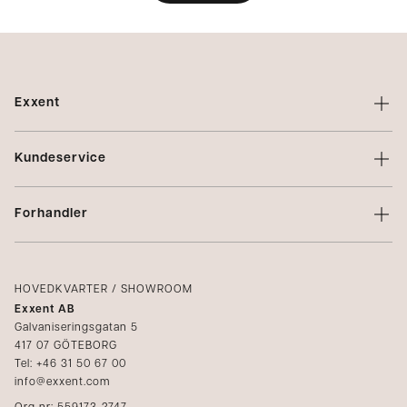
Exxent
Om Exxent
Kundeservice
Varemerker
Kontakt oss
Profilering
Forhandler
Vilkår
Integritetspolicy
Logg inn
Klager
Kataloger
HOVEDKVARTER / SHOWROOM
Exxent AB
Mediabank
Galvaniseringsgatan 5
417 07 GÖTEBORG
Bli forhandler
Tel: +46 31 50 67 00
info@exxent.com