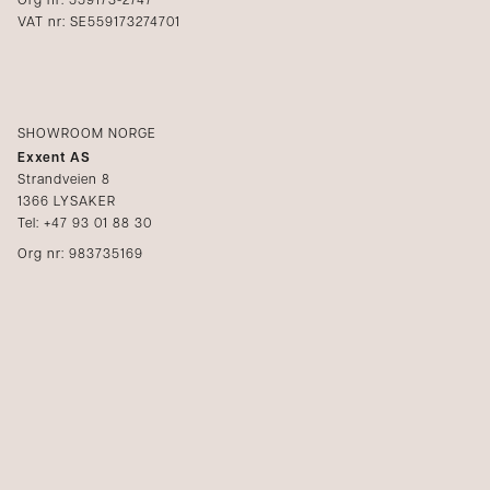
Org nr: 559173-2747
VAT nr: SE559173274701
SHOWROOM NORGE
Exxent AS
Strandveien 8
1366 LYSAKER
Tel: +47 93 01 88 30
Org nr: 983735169