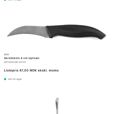
242
På lager
BBM
Skrellekniv 8 cm Uptown
ARTIKKELNR
68019
Listepris
67,00 NOK
ekskl. moms
442
På lager