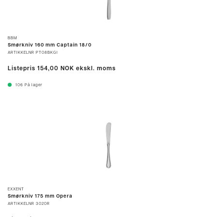
BBM
Smørkniv 160 mm Captain 18/0
ARTIKKELNR
PT08BKGI
Listepris
154,00 NOK
ekskl. moms
106
På lager
EXXENT
Smørkniv 175 mm Opera
ARTIKKELNR
3020R