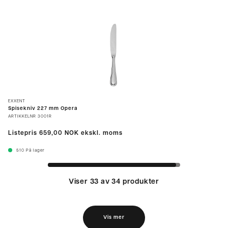
EXXENT
Spisekniv 227 mm Opera
ARTIKKELNR
3001R
Listepris
659,00 NOK
ekskl. moms
510
På lager
Viser 33 av 34 produkter
Vis mer