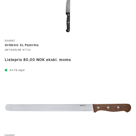
EXXENT
Grillkniv XL Palermo
ARTIKKELNR
97733
Listepris
80,00 NOK
ekskl. moms
84
På lager
EXXENT