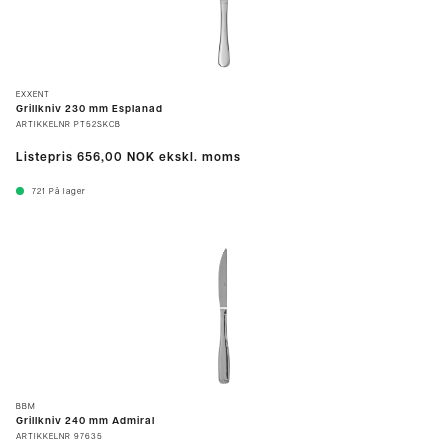
EXXENT
Grillkniv 230 mm Esplanad
ARTIKKELNR
PT52SKCB
Listepris
656,00 NOK
ekskl. moms
721
På lager
BBM
Grillkniv 240 mm Admiral
ARTIKKELNR
97635