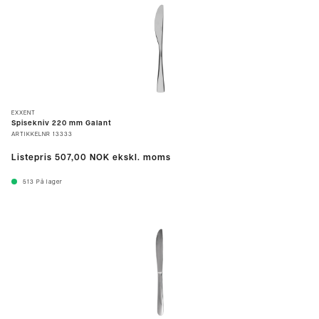
EXXENT
Spisekniv 220 mm Galant
ARTIKKELNR
13333
Listepris
507,00 NOK
ekskl. moms
513
På lager