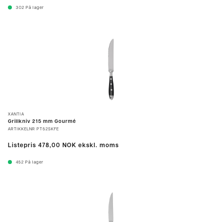
302
På lager
XANTIA
Grillkniv 215 mm Gourmé
ARTIKKELNR
PT52SKFE
Listepris
478,00 NOK
ekskl. moms
452
På lager