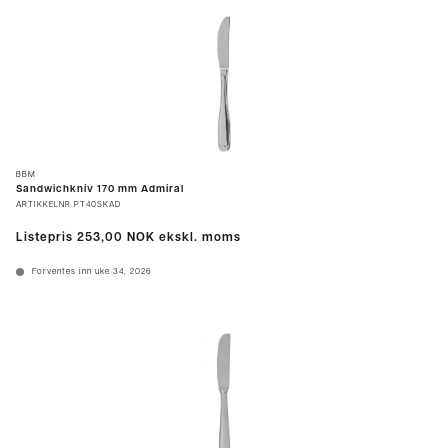
BBM
Sandwichkniv 170 mm Admiral
ARTIKKELNR
PT40SKAD
Listepris
253,00 NOK
ekskl. moms
Forventes inn uke 34, 2026