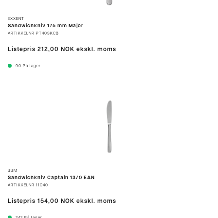
EXXENT
Sandwichkniv 175 mm Major
ARTIKKELNR
PT40SKCB
Listepris
212,00 NOK
ekskl. moms
90
På lager
BBM
Sandwichkniv Captain 13/0 EAN
ARTIKKELNR
11040
Listepris
154,00 NOK
ekskl. moms