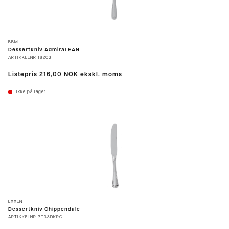
BBM
Dessertkniv Admiral EAN
ARTIKKELNR
18203
Listepris
216,00 NOK
ekskl. moms
Ikke på lager
EXXENT
Dessertkniv Chippendale
ARTIKKELNR
PT33DKRC