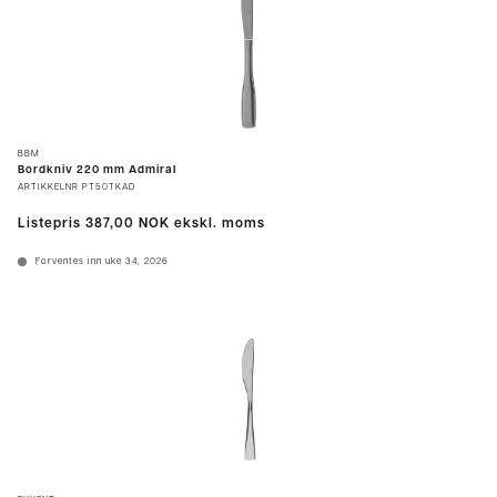
BBM
Bordkniv 220 mm Admiral
ARTIKKELNR
PT50TKAD
Listepris
387,00 NOK
ekskl. moms
Forventes inn uke 34, 2026