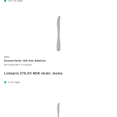
337
På lager
BBM
Dessertkniv 195 mm Admiral
ARTIKKELNR
PT30DKAD
Listepris
276,00 NOK
ekskl. moms
8
På lager