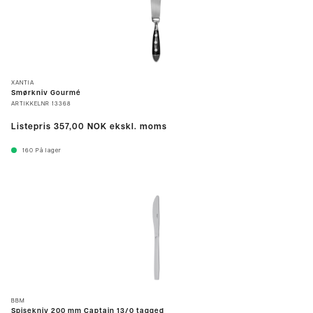
XANTIA
Smørkniv Gourmé
ARTIKKELNR
13368
Listepris
357,00 NOK
ekskl. moms
160
På lager
BBM
Spisekniv 200 mm Captain 13/0 tagged