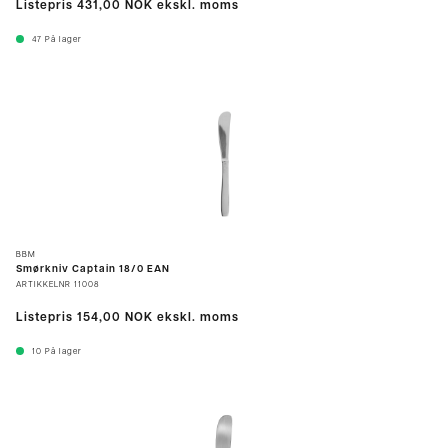
Listepris
431,00 NOK
ekskl. moms
47
På lager
BBM
Smørkniv Captain 18/0 EAN
ARTIKKELNR
11008
Listepris
154,00 NOK
ekskl. moms
10
På lager