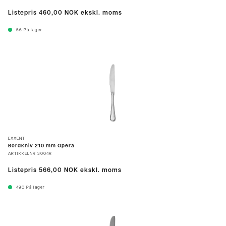
Listepris
460,00 NOK
ekskl. moms
56
På lager
EXXENT
Bordkniv 210 mm Opera
ARTIKKELNR
3004R
Listepris
566,00 NOK
ekskl. moms
490
På lager