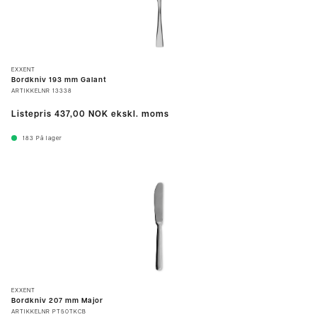
EXXENT
Bordkniv 193 mm Galant
ARTIKKELNR
13338
Listepris
437,00 NOK
ekskl. moms
183
På lager
EXXENT
Bordkniv 207 mm Major
ARTIKKELNR
PT50TKCB